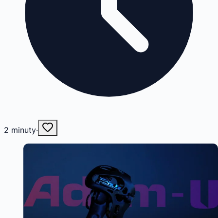
2
minuty
·