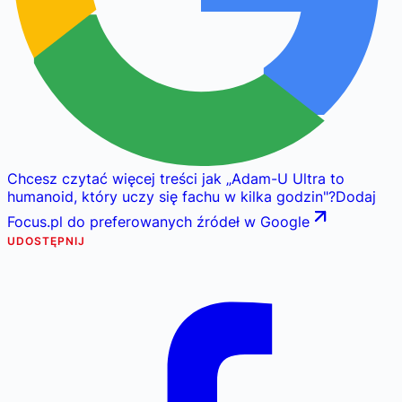
Chcesz czytać więcej treści jak
„
Adam-U Ultra to
humanoid, który uczy się fachu w kilka godzin
"
?
Dodaj
Focus.pl do preferowanych źródeł w Google
UDOSTĘPNIJ