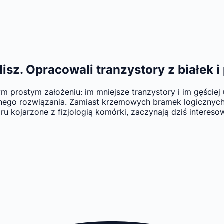
isz. Opracowali tranzystory z białek i
nym prostym założeniu: im mniejsze tranzystory i im gęści
innego rozwiązania. Zamiast krzemowych bramek logiczny
oru kojarzone z fizjologią komórki, zaczynają dziś intere