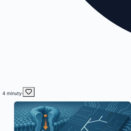
4
minuty
·