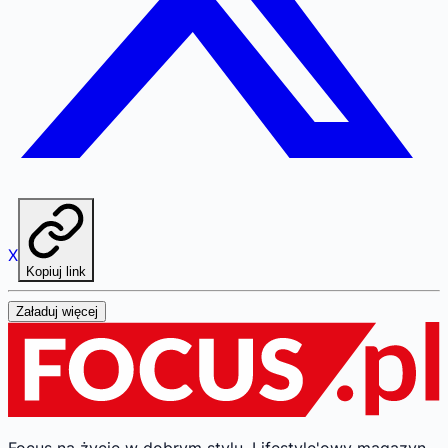
X
Kopiuj link
Załaduj więcej