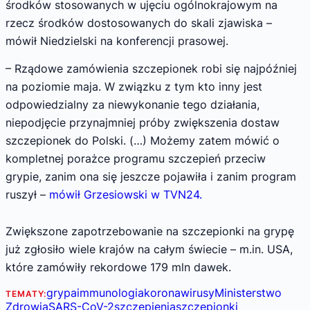
środków stosowanych w ujęciu ogólnokrajowym na
rzecz środków dostosowanych do skali zjawiska –
mówił Niedzielski na konferencji prasowej.
– Rządowe zamówienia szczepionek robi się najpóźniej
na poziomie maja. W związku z tym kto inny jest
odpowiedzialny za niewykonanie tego działania,
niepodjęcie przynajmniej próby zwiększenia dostaw
szczepionek do Polski. (…) Możemy zatem mówić o
kompletnej porażce programu szczepień przeciw
grypie, zanim ona się jeszcze pojawiła i zanim program
ruszył –
mówił Grzesiowski w TVN24.
Zwiększone zapotrzebowanie na szczepionki na grypę
już zgłosiło wiele krajów na całym świecie – m.in. USA,
które zamówiły rekordowe 179 mln dawek.
grypa
immunologia
koronawirusy
Ministerstwo
TEMATY:
Zdrowia
SARS-CoV-2
szczepienia
szczepionki