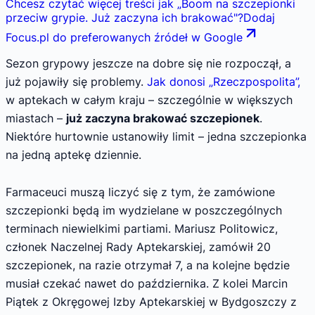
Chcesz czytać więcej treści jak
„
Boom na szczepionki
przeciw grypie. Już zaczyna ich brakować
"
?
Dodaj
Focus.pl do preferowanych źródeł w Google
Sezon grypowy jeszcze na dobre się nie rozpoczął, a
już pojawiły się problemy.
Jak donosi „Rzeczpospolita”,
w aptekach w całym kraju – szczególnie w większych
miastach –
już zaczyna brakować szczepionek
.
Niektóre hurtownie ustanowiły limit – jedna szczepionka
na jedną aptekę dziennie.
Farmaceuci muszą liczyć się z tym, że zamówione
szczepionki będą im wydzielane w poszczególnych
terminach niewielkimi partiami. Mariusz Politowicz,
członek Naczelnej Rady Aptekarskiej, zamówił 20
szczepionek, na razie otrzymał 7, a na kolejne będzie
musiał czekać nawet do października. Z kolei Marcin
Piątek z Okręgowej Izby Aptekarskiej w Bydgoszczy z