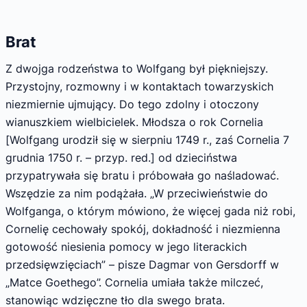
Brat
Z dwojga rodzeństwa to Wolfgang był piękniejszy.
Przystojny, rozmowny i w kontaktach towarzyskich
niezmiernie ujmujący. Do tego zdolny i otoczony
wianuszkiem wielbicielek. Młodsza o rok Cornelia
[Wolfgang urodził się w sierpniu 1749 r., zaś Cornelia 7
grudnia 1750 r. – przyp. red.] od dzieciństwa
przypatrywała się bratu i próbowała go naśladować.
Wszędzie za nim podążała. „W przeciwieństwie do
Wolfganga, o którym mówiono, że więcej gada niż robi,
Cornelię cechowały spokój, dokładność i niezmienna
gotowość niesienia pomocy w jego literackich
przedsięwzięciach” – pisze Dagmar von Gersdorff w
„Matce Goethego”. Cornelia umiała także milczeć,
stanowiąc wdzięczne tło dla swego brata.