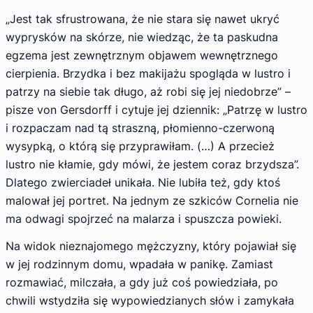
„Jest tak sfrustrowana, że nie stara się nawet ukryć
wyprysków na skórze, nie wiedząc, że ta paskudna
egzema jest zewnętrznym objawem wewnętrznego
cierpienia. Brzydka i bez makijażu spogląda w lustro i
patrzy na siebie tak długo, aż robi się jej niedobrze” –
pisze von Gersdorff i cytuje jej dziennik: „Patrzę w lustro
i rozpaczam nad tą straszną, płomienno-czerwoną
wysypką, o którą się przyprawiłam. (…) A przecież
lustro nie kłamie, gdy mówi, że jestem coraz brzydsza”.
Dlatego zwierciadeł unikała. Nie lubiła też, gdy ktoś
malował jej portret. Na jednym ze szkiców Cornelia nie
ma odwagi spojrzeć na malarza i spuszcza powieki.
Na widok nieznajomego mężczyzny, który pojawiał się
w jej rodzinnym domu, wpadała w panikę. Zamiast
rozmawiać, milczała, a gdy już coś powiedziała, po
chwili wstydziła się wypowiedzianych słów i zamykała