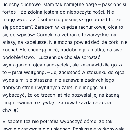
uciechy duchowe. Mam tak namiętne pasje – passions si
fortes – że zdolna jestem do niepoczytalności. Nie
mogę wyobrazić sobie nic piękniejszego ponad to, że
się podobam”. Zarazem w księdze rachunkowej ojca roi
się od wpisów: Cornelii na zebranie towarzyskie, na
atłasy, na kapelusze. Nie można powiedzieć, że córki nie
kochał. Ale chciał ją mieć, podobnie jak matka, na swe
podobieństwo. I „uczennica chciała sprostać
wymaganiom ojca nauczyciela, ale znienawidziła go za
to – pisał Wolfgang. – Jej zaciętość w stosunku do ojca
wydała mi się straszna; nie uznawała żadnych jego
dobrych stron i wybitnych zalet, nie mogąc mu
wybaczyć, że od trzech lat nie pozwalał jej na żadną
inną niewinną rozrywkę i zatruwał każdą radosną
chwilę”.
Elisabeth też nie potrafiła wybaczyć córce, że tak
jawnie okazywała ojcu niechęć. Posłusznie wykonywała