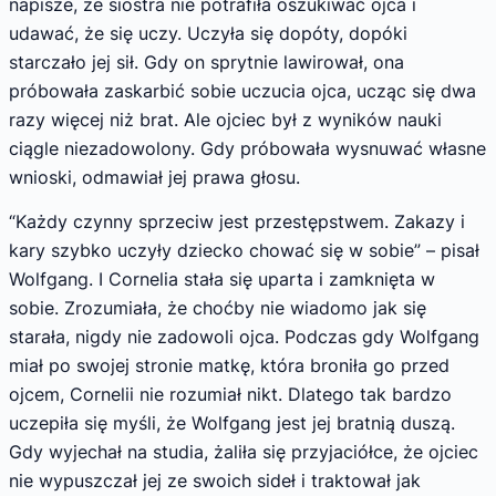
napisze, że siostra nie potrafiła oszukiwać ojca i
udawać, że się uczy. Uczyła się dopóty, dopóki
starczało jej sił. Gdy on sprytnie lawirował, ona
próbowała zaskarbić sobie uczucia ojca, ucząc się dwa
razy więcej niż brat. Ale ojciec był z wyników nauki
ciągle niezadowolony. Gdy próbowała wysnuwać własne
wnioski, odmawiał jej prawa głosu.
“Każdy czynny sprzeciw jest przestępstwem. Zakazy i
kary szybko uczyły dziecko chować się w sobie” – pisał
Wolfgang. I Cornelia stała się uparta i zamknięta w
sobie. Zrozumiała, że choćby nie wiadomo jak się
starała, nigdy nie zadowoli ojca. Podczas gdy Wolfgang
miał po swojej stronie matkę, która broniła go przed
ojcem, Cornelii nie rozumiał nikt. Dlatego tak bardzo
uczepiła się myśli, że Wolfgang jest jej bratnią duszą.
Gdy wyjechał na studia, żaliła się przyjaciółce, że ojciec
nie wypuszczał jej ze swoich sideł i traktował jak