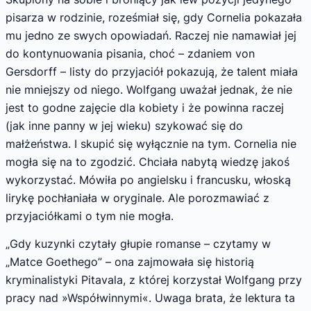
pisarza w rodzinie, roześmiał się, gdy Cornelia pokazała
mu jedno ze swych opowiadań. Raczej nie namawiał jej
do kontynuowania pisania, choć – zdaniem von
Gersdorff – listy do przyjaciół pokazują, że talent miała
nie mniejszy od niego. Wolfgang uważał jednak, że nie
jest to godne zajęcie dla kobiety i że powinna raczej
(jak inne panny w jej wieku) szykować się do
małżeństwa. I skupić się wyłącznie na tym. Cornelia nie
mogła się na to zgodzić. Chciała nabytą wiedzę jakoś
wykorzystać. Mówiła po angielsku i francusku, włoską
lirykę pochłaniała w oryginale. Ale porozmawiać z
przyjaciółkami o tym nie mogła.
„Gdy kuzynki czytały głupie romanse – czytamy w
„Matce Goethego” – ona zajmowała się historią
kryminalistyki Pitavala, z której korzystał Wolfgang przy
pracy nad »Współwinnymi«. Uwaga brata, że lektura ta