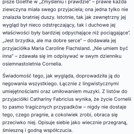
pisze Goethe w „Zmyśleniu i prawdzie” – prawie każda
ziewczyna miała swego przyjaciela; ona jedna tylko nie
znalazła bratniej duszy. Istotnie, tak jak zewnętrzny jej
wygląd był nieco odstręczający, tak i duchowe jej
właściwości były bardziej odpychające niż pociągające”.
„Jest brzydka, ale ma dobre serce” – dodawała jej
przyjaciółka Maria Caroline Flachsland. „Nie umiem być
inna” – zdawała się im odpisywać w swym dzienniku
osiemnastoletnia Cornelia.
Świadomość tego, jak wygląda, doprowadziła ją do
negowania wszystkiego. Łącznie z lingwistycznymi
umiejętnościami oraz umiłowaniem muzyki. Z listów do
przyjaciółki Cathariny Fabricius wynika, że życie Cornelii
to pasmo tragicznych przypadków – nigdy nie dostaje
tego, czego pragnie, a cokolwiek zrobi, obraca się
przeciwko niej. Opisuje siebie jako wiecznie przegraną,
śmieszną i godną współczucia.