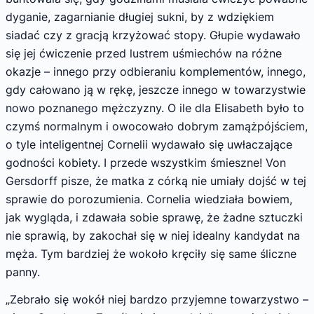
dyganie, zagarnianie długiej sukni, by z wdziękiem
siadać czy z gracją krzyżować stopy. Głupie wydawało
się jej ćwiczenie przed lustrem uśmiechów na różne
okazje – innego przy odbieraniu komplementów, innego,
gdy całowano ją w rękę, jeszcze innego w towarzystwie
nowo poznanego mężczyzny. O ile dla Elisabeth było to
czymś normalnym i owocowało dobrym zamążpójściem,
o tyle inteligentnej Cornelii wydawało się uwłaczające
godności kobiety. I przede wszystkim śmieszne! Von
Gersdorff pisze, że matka z córką nie umiały dojść w tej
sprawie do porozumienia. Cornelia wiedziała bowiem,
jak wygląda, i zdawała sobie sprawę, że żadne sztuczki
nie sprawią, by zakochał się w niej idealny kandydat na
męża. Tym bardziej że wokoło kręciły się same śliczne
panny.
„Zebrało się wokół niej bardzo przyjemne towarzystwo –