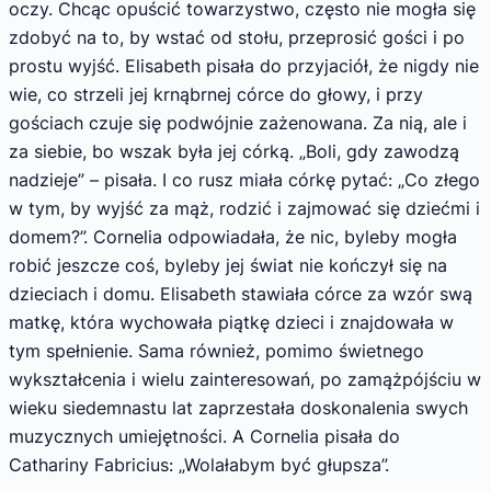
oczy. Chcąc opuścić towarzystwo, często nie mogła się
zdobyć na to, by wstać od stołu, przeprosić gości i po
prostu wyjść. Elisabeth pisała do przyjaciół, że nigdy nie
wie, co strzeli jej krnąbrnej córce do głowy, i przy
gościach czuje się podwójnie zażenowana. Za nią, ale i
za siebie, bo wszak była jej córką. „Boli, gdy zawodzą
nadzieje” – pisała. I co rusz miała córkę pytać: „Co złego
w tym, by wyjść za mąż, rodzić i zajmować się dziećmi i
domem?”. Cornelia odpowiadała, że nic, byleby mogła
robić jeszcze coś, byleby jej świat nie kończył się na
dzieciach i domu. Elisabeth stawiała córce za wzór swą
matkę, która wychowała piątkę dzieci i znajdowała w
tym spełnienie. Sama również, pomimo świetnego
wykształcenia i wielu zainteresowań, po zamążpójściu w
wieku siedemnastu lat zaprzestała doskonalenia swych
muzycznych umiejętności. A Cornelia pisała do
Cathariny Fabricius: „Wolałabym być głupsza”.