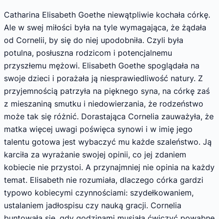
Catharina Elisabeth Goethe niewątpliwie kochała córkę.
Ale w swej miłości była na tyle wymagająca, że żądała
od Cornelii, by się do niej upodobniła. Czyli była
potulna, posłuszna rodzicom i potencjalnemu
przyszłemu mężowi. Elisabeth Goethe spoglądała na
swoje dzieci i porażała ją niesprawiedliwość natury. Z
przyjemnością patrzyła na pięknego syna, na córkę zaś
z mieszaniną smutku i niedowierzania, że rodzeństwo
może tak się różnić. Dorastająca Cornelia zauważyła, że
matka więcej uwagi poświęca synowi i w imię jego
talentu gotowa jest wybaczyć mu każde szaleństwo. Ją
karciła za wyrażanie swojej opinii, co jej zdaniem
kobiecie nie przystoi. A przynajmniej nie opinia na każdy
temat. Elisabeth nie rozumiała, dlaczego córka gardzi
typowo kobiecymi czynnościami: szydełkowaniem,
ustalaniem jadłospisu czy nauką gracji. Cornelia
buntowała się, gdy godzinami musiała ćwiczyć powabne