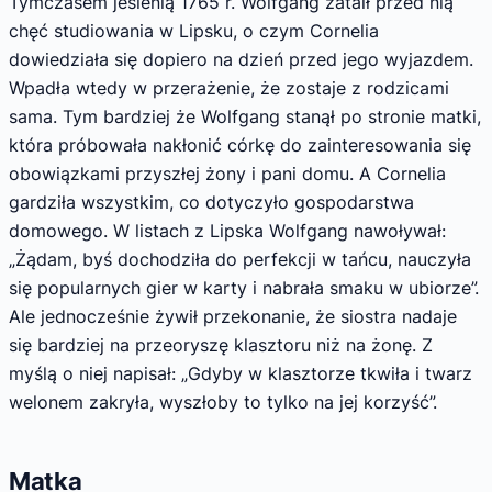
Tymczasem jesienią 1765 r. Wolfgang zataił przed nią
chęć studiowania w Lipsku, o czym Cornelia
dowiedziała się dopiero na dzień przed jego wyjazdem.
Wpadła wtedy w przerażenie, że zostaje z rodzicami
sama. Tym bardziej że Wolfgang stanął po stronie matki,
która próbowała nakłonić córkę do zainteresowania się
obowiązkami przyszłej żony i pani domu. A Cornelia
gardziła wszystkim, co dotyczyło gospodarstwa
domowego. W listach z Lipska Wolfgang nawoływał:
„Żądam, byś dochodziła do perfekcji w tańcu, nauczyła
się popularnych gier w karty i nabrała smaku w ubiorze”.
Ale jednocześnie żywił przekonanie, że siostra nadaje
się bardziej na przeoryszę klasztoru niż na żonę. Z
myślą o niej napisał: „Gdyby w klasztorze tkwiła i twarz
welonem zakryła, wyszłoby to tylko na jej korzyść”.
Matka