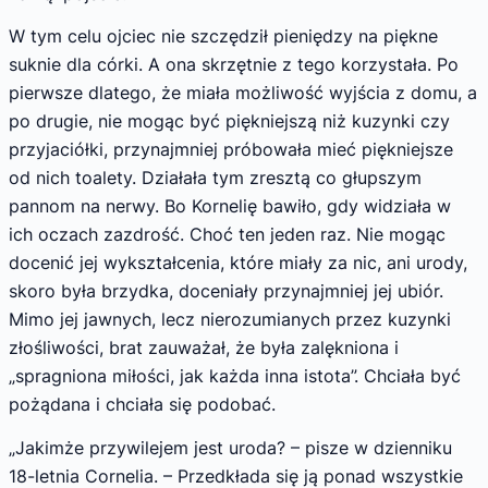
W tym celu ojciec nie szczędził pieniędzy na piękne
suknie dla córki. A ona skrzętnie z tego korzystała. Po
pierwsze dlatego, że miała możliwość wyjścia z domu, a
po drugie, nie mogąc być piękniejszą niż kuzynki czy
przyjaciółki, przynajmniej próbowała mieć piękniejsze
od nich toalety. Działała tym zresztą co głupszym
pannom na nerwy. Bo Kornelię bawiło, gdy widziała w
ich oczach zazdrość. Choć ten jeden raz. Nie mogąc
docenić jej wykształcenia, które miały za nic, ani urody,
skoro była brzydka, doceniały przynajmniej jej ubiór.
Mimo jej jawnych, lecz nierozumianych przez kuzynki
złośliwości, brat zauważał, że była zalękniona i
„spragniona miłości, jak każda inna istota”. Chciała być
pożądana i chciała się podobać.
„Jakimże przywilejem jest uroda? – pisze w dzienniku
18-letnia Cornelia. – Przedkłada się ją ponad wszystkie