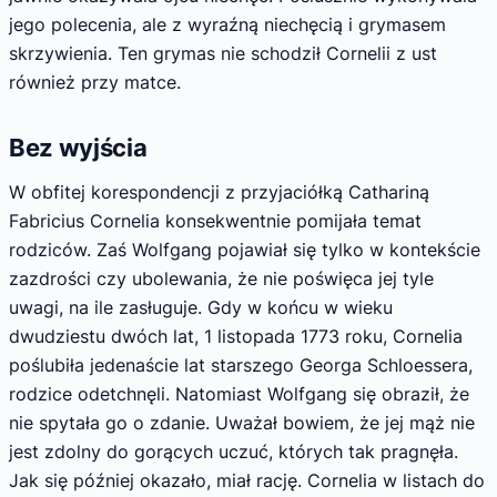
jego polecenia, ale z wyraźną niechęcią i grymasem
skrzywienia. Ten grymas nie schodził Cornelii z ust
również przy matce.
Bez wyjścia
W obfitej korespondencji z przyjaciółką Cathariną
Fabricius Cornelia konsekwentnie pomijała temat
rodziców. Zaś Wolfgang pojawiał się tylko w kontekście
zazdrości czy ubolewania, że nie poświęca jej tyle
uwagi, na ile zasługuje. Gdy w końcu w wieku
dwudziestu dwóch lat, 1 listopada 1773 roku, Cornelia
poślubiła jedenaście lat starszego Georga Schloessera,
rodzice odetchnęli. Natomiast Wolfgang się obraził, że
nie spytała go o zdanie. Uważał bowiem, że jej mąż nie
jest zdolny do gorących uczuć, których tak pragnęła.
Jak się później okazało, miał rację. Cornelia w listach do