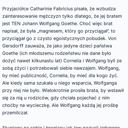
Przyjaciółce Catharinie Fabricius pisała, że wzbudza
zainteresowanie mężczyzn tylko dlatego, że jej bratem
jest TEN Johann Wolfgang Goethe. Choć więc brat
napisał, że była „magnesem, który go przyciągał”, to
przyciągał go z czysto egoistycznych pobudek. Von
Gersdorff zauważa, że jako jedyne dzieci państwa
Goethe (ich młodszemu rodzeństwu nie dane było
dożyć nawet kilkunastu lat) Cornelia i Wolfgang byli ze
sobą zżyci i potrzebowali siebie nawzajem. Wolfgang,
by mieć publiczność, Cornelia, by mieć dla kogo żyć.
Ale kiedy sama szukała u niego wsparcia, Wolfganga
przy niej nie było. Wielokrotnie prosiła brata, by wstawił
się za nią u rodziców, gdy chciała pojechać z nim
choćby na wycieczkę. Ale Wolfgang każdą jej prośbę
przemilczał.
Skupiony na sobie i broniący jak lew pozycji jedynego