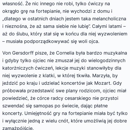
własność. Że nic innego nie robi, tylko ćwiczy na
okrągło grę na fortepianie, nie wychodzi z domu i
„dlatego w ostatnich dniach jestem taka melancholiczna
i nieznośna, że aż sama siebie nie lubię”. Całymi latami –
aż do ślubu, który stał się w końcu dla niej wyzwoleniem
– musiała podporządkowywać się woli ojca.
Von Gersdorff pisze, że Cornelia była bardzo muzykalna
i gdyby tylko ojciec nie zmuszał jej do wielogodzinnych
katorżniczych ćwiczeń, lekcje muzyki stanowiłyby dla
niej wyzwolenie z klatki, w której tkwiła. Marzyła, by
jeździć po kraju i udzielać koncertów jak Mozart. Gdy
próbowała przedstawić swe plany rodzicom, ojciec miał
powiedzieć, że córce radcy cesarskiego nie przystoi
szwendać się samopas po świecie, dając płatne
koncerty. Umiejętność gry na fortepianie miała być tylko
i wyłącznie jedną z wielu cnót, które umożliwią jej dobre
zamążpójście.