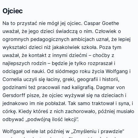
Ojciec
Na to przystać nie mógł jej ojciec. Caspar Goethe
uważał, że jego dzieci świadczą o nim. Człowiek o
ogromnych pedagogicznych ambicjach uznał, że lepiej
wykształci dzieci niż jakakolwiek szkoła. Poza tym
uważał, że kontakt z innymi dziećmi – choćby z
najlepszych rodzin – będzie je tylko rozpraszał i
odciągał od nauki. Od siódmego roku życia Wolfgang i
Cornelia uczyli się łaciny, greki, geografii i historii,
godzinami też pracowali nad kaligrafią. Dagmar von
Gersdorff pisze, że ojciec wyżywał się na dzieciach i
jednakowo im nie pobłażał. Tak samo traktował i syna, i
córkę. Kiedy któreś z nich zachorowało, później musiało
odbywać „podwójną ilość lekcji”.
Wolfgang wiele lat później w „Zmyśleniu i prawdzie”