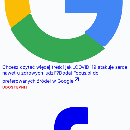
Chcesz czytać więcej treści jak
„
COVID-19 atakuje serce
nawet u zdrowych ludzi
"
?
Dodaj Focus.pl do
preferowanych źródeł w Google
UDOSTĘPNIJ