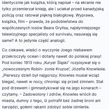
identycznie jak książka, którą napisał – na ekranie nie
tylko przemierzał knieję, ale i uciekał przed kanadyjską
policją oraz ratował piękną białogłowę. Wyprawa,
książka, film – prawda, że podobieństwa do
współczesnych losów Beara Gryllsa, najsłynniejszego
telewi­zyjnego specjalisty od survivalu, nasuwają się
same? A to jedynie część analogii.
Co ciekawe, wieści o wyczynie Joego nie­bawem
przekroczyły ocean i dotarły nawet do polskiej prasy!
Pod koniec 1913 roku „Kuryer Śląski” rozpisywał się o
„nowoczesnym Robin- zonie Kruzoe”, Józefie Knowlesie.
„Pierwszy dzień był najgorszy. Knowles musiał wciąż
bie­gać, nawet w nocy, chroniąc się przed zimnem. Stał
pod drzewem i gimnastykował się na jego konarach –
czytamy. – Zadowolony i zdrów, Knowles wrócił do
miasta, dumny z tego, iż potrafił bez żadnej broni ani
narzędzi, gołemi rękami zdobyć sobie istnienie.