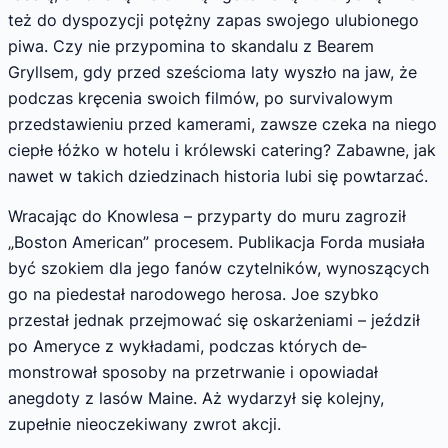
też do dyspozycji potężny zapas swojego ulubionego
piwa. Czy nie przy­pomina to skandalu z Bearem
Gryllsem, gdy przed sześcioma laty wyszło na jaw, że
pod­czas kręcenia swoich filmów, po survivalowym
przedstawieniu przed kamerami, zawsze czeka na niego
ciepłe łóżko w hotelu i królewski catering? Zabawne, jak
nawet w takich dziedzinach historia lubi się powtarzać.
Wracając do Knowlesa – przyparty do muru zagroził
„Boston American” procesem. Publikacja Forda musiała
być szokiem dla jego fanów czytelników, wynoszących
go na piede­stał narodowego herosa. Joe szybko
przestał jednak przejmować się oskarżeniami – jeździł
po Ameryce z wykładami, podczas których de­
monstrował sposoby na przetrwanie i opowia­dał
anegdoty z lasów Maine. Aż wydarzył się kolejny,
zupełnie nieoczekiwany zwrot akcji.