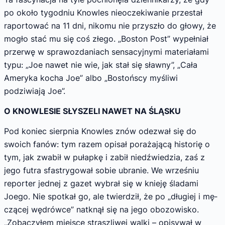
po około tygodniu Know­les nieoczekiwanie przestał
raportować na 11 dni, nikomu nie przyszło do głowy, że
mogło stać mu się coś złego. „Boston Post” wypeł­niał
przerwę w sprawozdaniach sensacyjnymi materiałami
typu: „Joe nawet nie wie, jak stał się sławny”, „Cała
Ameryka kocha Joe” albo „Bostońscy myśliwi
podziwiają Joe”.
O KNOWLESIE SŁYSZELI NAWET NA ŚLĄSKU
Pod koniec sierpnia Knowles znów ode­zwał się do
swoich fanów: tym razem opisał porażającą historię o
tym, jak zwabił w pułapkę i zabił niedźwiedzia, zaś z
jego futra sfastrygował sobie ubranie. We wrześniu
reporter jednej z gazet wybrał się w knieję śladami
Joego. Nie spotkał go, ale twierdził, że po „długiej i mę­
czącej wędrówce” natknął się na jego obozo­wisko.
„Zobaczyłem miejsce straszliwej walki – opisywał w