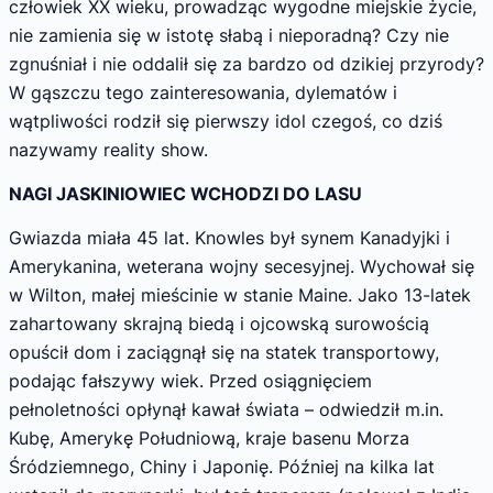
człowiek XX wie­ku, prowadząc wygodne miejskie życie,
nie za­mienia się w istotę słabą i nieporadną? Czy nie
zgnuśniał i nie oddalił się za bardzo od dzikiej przyrody?
W gąszczu tego zainteresowania, dylematów i
wątpliwości rodził się pierwszy idol czegoś, co dziś
nazywamy reality show.
NAGI JASKINIOWIEC WCHODZI DO LASU
Gwiazda miała 45 lat. Knowles był sy­nem Kanadyjki i
Amerykanina, weterana wojny secesyjnej. Wychował się
w Wilton, małej mieścinie w stanie Maine. Jako 13-latek
zahartowany skrajną biedą i ojcowską suro­wością
opuścił dom i zaciągnął się na statek transportowy,
podając fałszywy wiek. Przed osiągnięciem
pełnoletności opłynął kawał świata – odwiedził m.in.
Kubę, Amerykę Po­łudniową, kraje basenu Morza
Śródziemnego, Chiny i Japonię. Później na kilka lat