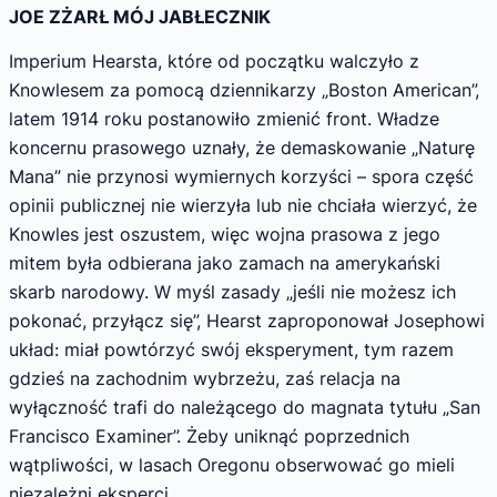
JOE ZŻARŁ MÓJ JABŁECZNIK
Imperium Hearsta, które od początku wal­czyło z
Knowlesem za pomocą dziennikarzy „Boston American”,
latem 1914 roku posta­nowiło zmienić front. Władze
koncernu praso­wego uznały, że demaskowanie „Naturę
Mana” nie przynosi wymiernych korzyści – spora część
opinii publicznej nie wierzyła lub nie chciała wierzyć, że
Knowles jest oszustem, więc wojna prasowa z jego
mitem była odbierana jako za­mach na amerykański
skarb narodowy. W myśl zasady „jeśli nie możesz ich
pokonać, przyłącz się”, Hearst zaproponował Josephowi
układ: miał powtórzyć swój eksperyment, tym razem
gdzieś na zachodnim wybrzeżu, zaś relacja na
wyłączność trafi do należącego do magnata ty­tułu „San
Francisco Examiner”. Żeby uniknąć poprzednich
wątpliwości, w lasach Oregonu obserwować go mieli
niezależni eksperci.