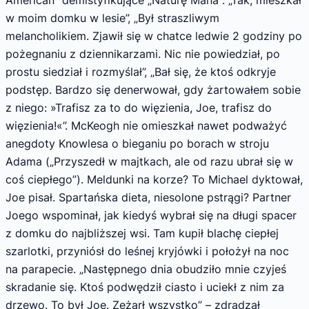
w moim domku w lesie”, „Był straszliwym
melancholikiem. Zjawił się w chatce ledwie 2 godziny po
pożeg­naniu z dziennikarzami. Nic nie powiedział, po
prostu siedział i rozmyślał”, „Bał się, że ktoś odkryje
podstęp. Bardzo się denerwo­wał, gdy żartowałem sobie
z niego: »Trafisz za to do więzienia, Joe, trafisz do
więzienia!«”. McKeogh nie omieszkał nawet podważyć
aneg­doty Knowlesa o bieganiu po borach w stroju
Adama („Przyszedł w majtkach, ale od razu ubrał się w
coś ciepłego”). Meldunki na ko­rze? To Michael dyktował,
Joe pisał. Spartańska dieta, niesolone pstrągi? Partner
Joego wspo­minał, jak kiedyś wybrał się na długi spacer
z domku do najbliższej wsi. Tam kupił blachę ciepłej
szarlotki, przyniósł do leśnej kryjówki i położył na noc
na parapecie. „Następnego dnia obudziło mnie czyjeś
skradanie się. Ktoś podwędził ciasto i uciekł z nim za
drzewo. To był Joe. Zeżarł wszystko” – zdradzał