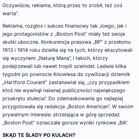
Oczywiście, reklama, którą przez to zrobił, też coś
warta”.
Reklama, rozgłos i sukces finansowy tak Joego, jak i
jego protagonistów z „Boston Post” miały też swoje
skutki uboczne. Konku­rencja prasowa „BP” z przełomu
1913 i 1914 roku dzieliła się na tych, którzy ekscytowali
się wyczynem „Naturę Mana”, i takich, któ­rzy
podejrzewali lub nawet tropili szwindel. Ledwie kilka
tygodni po powrocie Knowlesa do cywilizacji dziennik
„Hartford Courant” zastanawiał się, „czy przypadkiem
ktoś nie wywinął naiwnej publiczności największego
przekrętu stulecia”. Do zdemaskowania go najlepiej
przygotowała się redakcja „Boston American”. W swoim
prywatnym interesie: strzelająca w górę sprzedaż
„Boston Post” oznaczała gorsze wyniki rynkowe „BA”.
SKĄD TE ŚLADY PO KULACH?