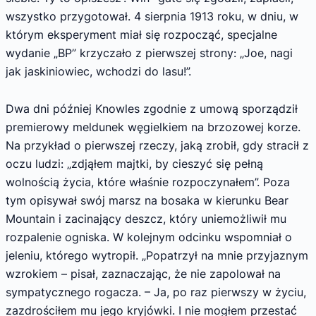
wszystko przygotował. 4 sierpnia 1913 roku, w dniu, w
którym ekspe­ryment miał się rozpocząć, specjalne
wydanie „BP” krzyczało z pierwszej strony: „Joe, nagi
jak jaskiniowiec, wchodzi do lasu!”.
Dwa dni później Knowles zgodnie z umo­wą sporządził
premierowy meldunek węgiel­kiem na brzozowej korze.
Na przykład o pierw­szej rzeczy, jaką zrobił, gdy stracił z
oczu ludzi: „zdjąłem majtki, by cieszyć się pełną
wolnością życia, które właśnie rozpoczynałem”. Poza
tym opisywał swój marsz na bosaka w kierun­ku Bear
Mountain i zacinający deszcz, który uniemożliwił mu
rozpalenie ogniska. W ko­lejnym odcinku wspomniał o
jeleniu, którego wytropił. „Popatrzył na mnie przyjaznym
wzro­kiem – pisał, zaznaczając, że nie zapolował na
sympatycznego rogacza. – Ja, po raz pierwszy w życiu,
zazdrościłem mu jego kryjówki. I nie mogłem przestać