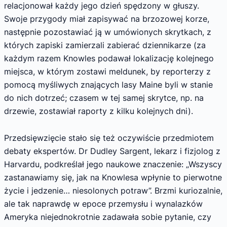
relacjonował każdy jego dzień spędzony w głuszy.
Swoje przygody miał zapisywać na brzozowej korze,
następ­nie pozostawiać ją w umówionych skrytkach, z
których zapiski zamierzali zabierać dzienni­karze (za
każdym razem Knowles podawał lo­kalizację kolejnego
miejsca, w którym zostawi meldunek, by reporterzy z
pomocą myśliwych znających lasy Maine byli w stanie
do nich dotrzeć; czasem w tej samej skrytce, np. na
drze­wie, zostawiał raporty z kilku kolejnych dni).
Przedsięwzięcie stało się też oczywiście przedmiotem
debaty ekspertów. Dr Dudley Sargent, lekarz i fizjolog z
Harvardu, podkreślał jego naukowe znaczenie: „Wszyscy
zastanawia­my się, jak na Knowlesa wpłynie to pierwotne
życie i jedzenie… niesolonych potraw”. Brzmi kuriozalnie,
ale tak naprawdę w epoce prze­mysłu i wynalazków
Ameryka niejednokrotnie zadawała sobie pytanie, czy