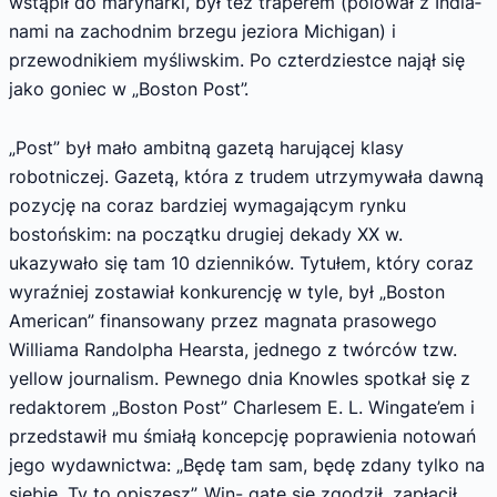
wstąpił do marynarki, był też traperem (polował z India­
nami na zachodnim brzegu jeziora Michigan) i
przewodnikiem myśliwskim. Po czterdziestce najął się
jako goniec w „Boston Post”.
„Post” był mało ambitną gazetą harują­cej klasy
robotniczej. Gazetą, która z trudem utrzymywała dawną
pozycję na coraz bardziej wymagającym rynku
bostońskim: na początku drugiej dekady XX w.
ukazywało się tam 10 dzienników. Tytułem, który coraz
wyraźniej zostawiał konkurencję w tyle, był „Boston
American” finansowany przez magnata pra­sowego
Williama Randolpha Hearsta, jednego z twórców tzw.
yellow journalism. Pewnego dnia Knowles spotkał się z
redaktorem „Boston Post” Charlesem E. L. Wingate’em i
przedsta­wił mu śmiałą koncepcję poprawienia noto­wań
jego wydawnictwa: „Będę tam sam, będę zdany tylko na
siebie. Ty to opiszesz”. Win- gate się zgodził, zapłacił,