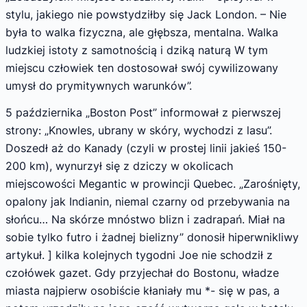
stylu, jakiego nie powstydziłby się Jack London. – Nie
była to walka fizyczna, ale głębsza, mentalna. Walka
ludzkiej istoty z samotnością i dziką naturą W tym
miejscu człowiek ten dostosował swój cywilizowany
umysł do prymitywnych warunków”.
5 października „Boston Post” informował z pierwszej
strony: „Knowles, ubrany w skóry, wychodzi z lasu”.
Doszedł aż do Kanady (czyli w prostej linii jakieś 150-
200 km), wynurzył się z dziczy w okolicach
miejscowości Megantic w prowincji Quebec. „Zarośnięty,
opalony jak Indianin, niemal czarny od przebywania na
słońcu… Na skórze mnóstwo blizn i zadrapań. Miał na
sobie tylko futro i żadnej bielizny” donosił hiperwnikliwy
artykuł. ] kilka kolejnych tygodni Joe nie scho­dził z
czołówek gazet. Gdy przyje­chał do Bostonu, władze
miasta najpierw osobiście kłaniały mu *- się w pas, a