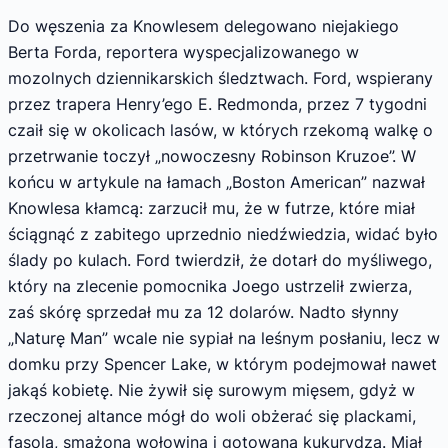
Do węszenia za Knowlesem delegowano niejakiego
Berta Forda, reportera wyspecjalizo­wanego w
mozolnych dziennikarskich śledz­twach. Ford, wspierany
przez trapera Henry’ego E. Redmonda, przez 7 tygodni
czaił się w oko­licach lasów, w których rzekomą walkę o
prze­trwanie toczył „nowoczesny Robinson Kruzoe”. W
końcu w artykule na łamach „Boston American” nazwał
Knowlesa kłamcą: zarzucił mu, że w futrze, które miał
ściągnąć z zabitego uprzednio niedźwiedzia, widać było
ślady po kulach. Ford twierdził, że dotarł do myśliwego,
który na zlecenie pomocnika Joego ustrzelił zwierza,
zaś skórę sprzedał mu za 12 dolarów. Nadto słynny
„Naturę Man” wcale nie sypiał na leśnym posłaniu, lecz w
domku przy Spen­cer Lake, w którym podejmował nawet
jakąś kobietę. Nie żywił się surowym mięsem, gdyż w
rzeczonej altance mógł do woli obżerać się plackami,
fasolą, smażoną wołowiną i gotowa­ną kukurydzą. Miał