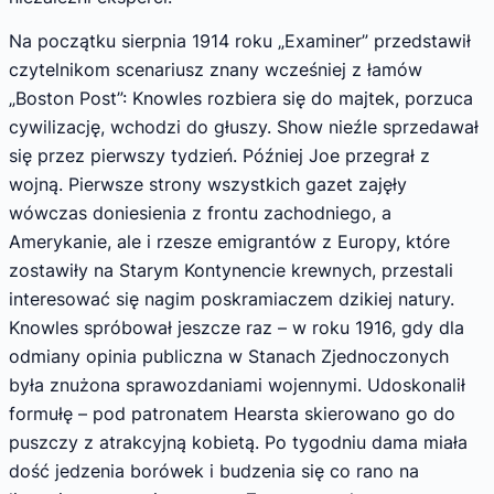
Na początku sierpnia 1914 roku „Examiner” przedstawił
czytelnikom scenariusz zna­ny wcześniej z łamów
„Boston Post”: Knowles rozbiera się do majtek, porzuca
cywilizację, wchodzi do głuszy. Show nieźle sprzedawał
się przez pierwszy tydzień. Później Joe przegrał z
wojną. Pierwsze strony wszystkich gazet za­jęły
wówczas doniesienia z frontu zachodniego, a
Amerykanie, ale i rzesze emigrantów z Eu­ropy, które
zostawiły na Starym Kontynencie krewnych, przestali
interesować się nagim poskramiaczem dzikiej natury.
Knowles spróbo­wał jeszcze raz – w roku 1916, gdy dla
odmiany opinia publiczna w Stanach Zjednoczonych
była znużona sprawozdaniami wojennymi. Udoskonalił
formułę – pod patronatem Hearsta skierowano go do
puszczy z atrakcyjną kobietą. Po tygodniu dama miała
dość jedzenia borówek i budzenia się co rano na