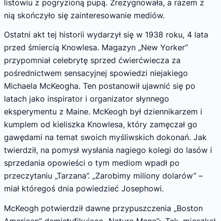
listowiu z pogryzioną pupą. Zrezygnowała, a razem z
nią skończyło się zainteresowanie mediów.
Ostatni akt tej historii wydarzył się w 1938 roku, 4 lata
przed śmiercią Knowle­sa. Magazyn „New Yorker”
przypomniał celebrytę sprzed ćwierćwiecza za
pośrednictwem sensacyjnej spowiedzi niejakiego
Michaela McKeogha. Ten postanowił ujawnić się po
latach jako inspirator i organizator słynnego
eksperymentu z Maine. McKeogh był dzien­nikarzem i
kumplem od kieliszka Knowlesa, który zamęczał go
gawędami na temat swoich myśliwskich dokonań. Jak
twierdził, na pomysł wysłania nagiego kolegi do lasów i
sprzedania opowieści o tym mediom wpadł po
przeczyta­niu „Tarzana”. „Zarobimy miliony dolarów” –
miał któregoś dnia powiedzieć Josephowi.
McKeogh potwierdził dawne przypuszcze­nia „Boston
American” demistyfikujące „Na­turę Mana”: „Tak, mieszkał