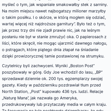
myśleć o tym, jak wspaniale smakowałby stek z sarniny.
Na moim miejscu nawet najbogatszy milioner marzyłby
o takim posiłku. I o skórze, w którą mogłem się odziać,
wartej więcej niż najdroższe garnitury”. Było też o tym,
jak przez trzy dni nie zjadł prawie nic, jak na leśnym
posłaniu nie był w stanie zmrużyć oka. O papierosach z
liści, które skręcił, nie mogąc ujarzmić dawnego nałogu,
o pstrągach, które piątego dnia złapał na śnia­danie
dzięki prowizorycznej tamie postawionej na strumyku.
Czytelnicy byli zachwyceni. Wyniki „Boston Post”
poszybowały w górę. Gdy Joe wchodzi! do lasu, „BP”
sprzedawał dziennie ok. 200 tys. egzemplarzy swojej
gazety. Kiedy w październiku pozdrawiał tłum przed
North Station, „Post” kupowało 436 tys. ludzi. Rela­cje
„Naturę Mana”, jak nazwała go Ameryka,
przedrukowywały lub przytaczały media w ca­łym kraju.
Ta fascynacja na tyle pochłonęła dziennikarzy, że gdy