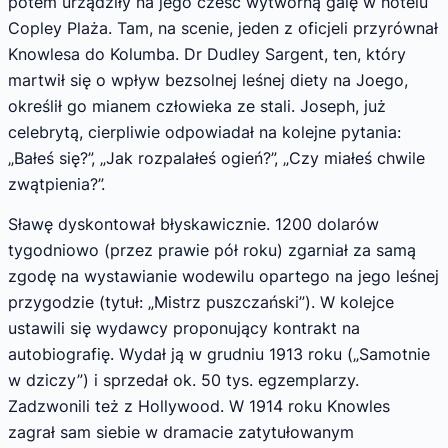
potem urządziły na jego cześć wy­tworną galę w hotelu
Copley Plaża. Tam, na scenie, jeden z oficjeli przyrównał
Knowlesa do Kolumba. Dr Dudley Sargent, ten, który
martwił się o wpływ bezsolnej leśnej diety na Joego,
określił go mianem człowieka ze stali. Joseph, już
celebrytą, cierpliwie odpowiadał na kolejne pytania:
„Bałeś się?”, „Jak rozpalałeś ogień?”, „Czy miałeś chwile
zwątpienia?”.
Sławę dyskontował błyskawicznie. 1200 dolarów
tygodniowo (przez prawie pół roku) zgarniał za samą
zgodę na wystawianie wode­wilu opartego na jego leśnej
przygodzie (tytuł: „Mistrz puszczański”). W kolejce
ustawili się wydawcy proponujący kontrakt na
autobiogra­fię. Wydał ją w grudniu 1913 roku („Samotnie
w dziczy”) i sprzedał ok. 50 tys. egzemplarzy.
Zadzwonili też z Hollywood. W 1914 roku Knowles
zagrał sam siebie w dramacie zatytu­łowanym