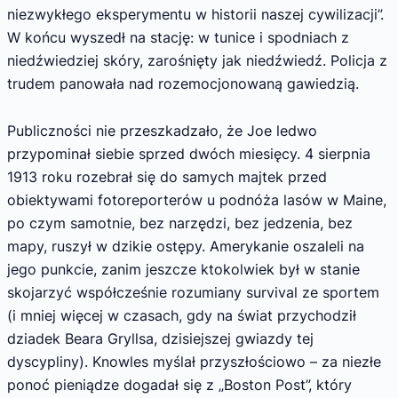
niezwykłego eksperymentu w historii naszej cywilizacji”.
W końcu wyszedł na stację: w tunice i spodniach z
niedźwiedziej skóry, zarośnięty jak niedźwiedź. Policja z
trudem panowała nad rozemocjonowaną gawiedzią.
Publiczności nie przeszkadzało, że Joe led­wo
przypominał siebie sprzed dwóch miesięcy. 4 sierpnia
1913 roku rozebrał się do samych majtek przed
obiektywami fotoreporterów u podnóża lasów w Maine,
po czym samotnie, bez narzędzi, bez jedzenia, bez
mapy, ruszył w dzikie ostępy. Amerykanie oszaleli na
jego punkcie, zanim jeszcze ktokolwiek był w stanie
skojarzyć współcześnie rozumiany survival ze sportem
(i mniej więcej w czasach, gdy na świat przychodził
dziadek Beara Gryllsa, dzisiejszej gwiazdy tej
dyscypliny). Knowles myślał przy­szłościowo – za niezłe
ponoć pieniądze dogadał się z „Boston Post”, który