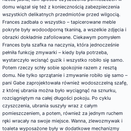
domu wiązał się też z koniecznością zabezpieczenia
wszystkich delikatnych przedmiotów przed wilgocią.
Frances zadbała o wszystko – tapicerowane meble
pokryte były wodoodporną tkaniną, a wszelkie zdjęcia i
obrazki dokładnie zafoliowane. Ciekawym pomysłem
Frances była szafka na naczynia, która jednocześnie
pełniła funkcję zmywarki – kiedy była potrzeba,
wystarczyło wcisnąć guzik i wszystko robiło się samo.
Potem rzeczy schły sobie spokojnie razem z resztą
domu. Nie tylko sprzątanie i zmywanie robiło się samo –
pani Gabe zaprojektowała również wodoszczelną szafę,
z której ubrania można było wyciągnąć na sznurku,
rozciągniętym na całej długości pokoju. Po cyklu
czyszczenia, ubrania suszyły wraz z całym
pomieszczeniem, a potem, również za jednym ruchem
ręki wracały na swoje miejsce. Wanna, zlewozmywak i
toaleta wyposażone były w dodatkowe mechanizmy