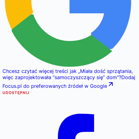
Chcesz czytać więcej treści jak
„
Miała dość sprzątania,
więc zaprojektowała “samoczyszczący się” dom
"
?
Dodaj
Focus.pl do preferowanych źródeł w Google
UDOSTĘPNIJ