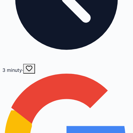
3
minuty
·