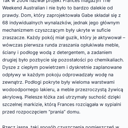
Tak w 2004 nazwał projekt Frances magazyn The
Weekend Australian i nie było to bardzo dalekie od
prawdy. Dom, który zaprojektowała Gabe składał się z
68 indywidualnych wynalazków, jednak jego głównym
mechanizmem czyszczącym były ukryte w suficie
zraszacze. Każdy pokój miał guzik, który je aktywował –
wówczas pierwsza runda zraszania opłukiwała meble,
ściany i podłogę wodą z detergentem, a zadaniem
drugiej było pozbycie się pozostałości po chemikaliach.
Dysze z ciepłym powietrzem i dyskretnie zaplanowane
odpływy w każdym pokoju odprowadzały wodę na
zewnątrz. Podłogi pokryte były wieloma warstwami
wodoodpornego lakieru, a meble przezroczystą żywicą
akrylową. Pielesze łóżka zaś utrzymały suchość dzięki
szczelnej markizie, którą Frances rozciągała w sypialni
przed rozpoczęciem “prania” domu.
Rzecz jasna, taki sposób czyszczenia pomieszczeń w