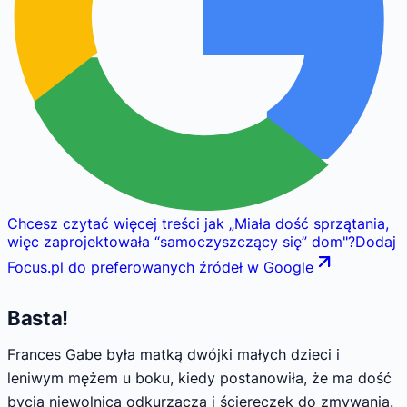
Chcesz czytać więcej treści jak
„
Miała dość sprzątania,
więc zaprojektowała “samoczyszczący się” dom
"
?
Dodaj
Focus.pl do preferowanych źródeł w Google
Basta!
Frances Gabe była matką dwójki małych dzieci i
leniwym mężem u boku, kiedy postanowiła, że ma dość
bycia niewolnicą odkurzacza i ściereczek do zmywania.