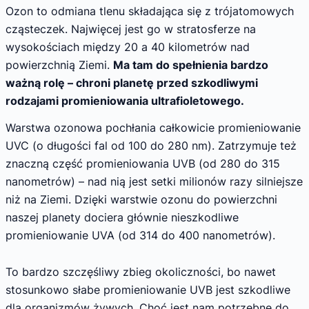
Ozon to odmiana tlenu składająca się z trójatomowych
cząsteczek. Najwięcej jest go w stratosferze na
wysokościach między 20 a 40 kilometrów nad
powierzchnią Ziemi.
Ma tam do spełnienia bardzo
ważną rolę – chroni planetę przed szkodliwymi
rodzajami promieniowania ultrafioletowego.
Warstwa ozonowa pochłania całkowicie promieniowanie
UVC (o długości fal od 100 do 280 nm). Zatrzymuje też
znaczną część promieniowania UVB (od 280 do 315
nanometrów) – nad nią jest setki milionów razy silniejsze
niż na Ziemi. Dzięki warstwie ozonu do powierzchni
naszej planety dociera głównie nieszkodliwe
promieniowanie UVA (od 314 do 400 nanometrów).
To bardzo szczęśliwy zbieg okoliczności, bo nawet
stosunkowo słabe promieniowanie UVB jest szkodliwe
dla organizmów żywych. Choć jest nam potrzebne do