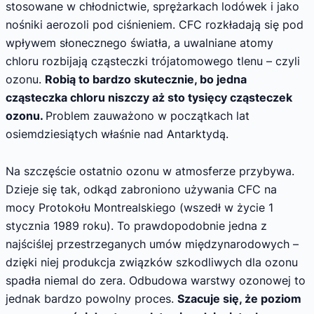
stosowane w chłodnictwie, sprężarkach lodówek i jako
nośniki aerozoli pod ciśnieniem. CFC rozkładają się pod
wpływem słonecznego światła, a uwalniane atomy
chloru rozbijają cząsteczki trójatomowego tlenu – czyli
ozonu.
Robią to bardzo skutecznie, bo jedna
cząsteczka chloru niszczy aż sto tysięcy cząsteczek
ozonu.
Problem zauważono w początkach lat
osiemdziesiątych właśnie nad Antarktydą.
Na szczęście ostatnio ozonu w atmosferze przybywa.
Dzieje się tak, odkąd zabroniono używania CFC na
mocy Protokołu Montrealskiego (wszedł w życie 1
stycznia 1989 roku). To prawdopodobnie jedna z
najściślej przestrzeganych umów międzynarodowych –
dzięki niej produkcja związków szkodliwych dla ozonu
spadła niemal do zera. Odbudowa warstwy ozonowej to
jednak bardzo powolny proces.
Szacuje się, że poziom