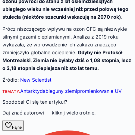
ozonu powróci do stanu z lat osiemdziesiątych
ubiegłego wieku nie wcześniej niż przed połową tego
stulecia (niektóre szacunki wskazują na 2070 rok).
Prócz niszczącego wpływu na ozon CFC są niezwykle
silnymi gazami cieplarnianymi. Analiza z 2019 roku
wykazała, że wprowadzenie ich zakazu znacząco
zmniejszyło globalne ocieplenie.
Gdyby nie Protokół
Montrealski, Ziemia nie byłaby dziś o 1,08 stopnia, lecz
o 2,18 stopnia cieplejsza niż sto lat temu.
Źródło:
New Scientist
Antarktyda
bieguny ziemi
promieniowanie UV
TEMATY:
Spodobał Ci się ten artykuł?
Daj znać autorowi — kliknij wielokrotnie.
Fajne