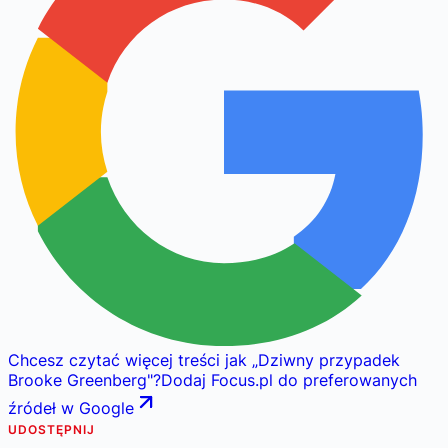
Chcesz czytać więcej treści jak
„
Dziwny przypadek
Brooke Greenberg
"
?
Dodaj Focus.pl do preferowanych
źródeł w Google
UDOSTĘPNIJ