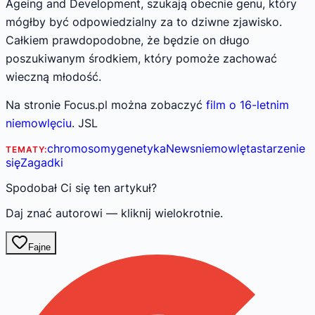
Ageing and Development, szukają obecnie genu, który
mógłby być odpowiedzialny za to dziwne zjawisko.
Całkiem prawdopodobne, że będzie on długo
poszukiwanym środkiem, który pomoże zachować
wieczną młodość.
Na stronie Focus.pl można zobaczyć
film o 16-letnim
niemowlęciu
. JSL
chromosomy
genetyka
News
niemowlęta
starzenie
TEMATY:
się
Zagadki
Spodobał Ci się ten artykuł?
Daj znać autorowi — kliknij wielokrotnie.
Fajne