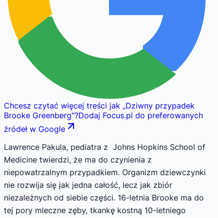
Chcesz czytać więcej treści jak
„
Dziwny przypadek
Brooke Greenberg
"
?
Dodaj Focus.pl do preferowanych
źródeł w Google
Lawrence Pakula, pediatra z Johns Hopkins School of
Medicine twierdzi, że ma do czynienia z
niepowatrzalnym przypadkiem. Organizm dziewczynki
nie rozwija się jak jedna całość, lecz jak zbiór
niezależnych od siebie części. 16-letnia Brooke ma do
tej pory mleczne zęby, tkankę kostną 10-letniego