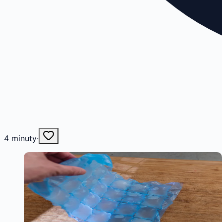
4
minuty
·