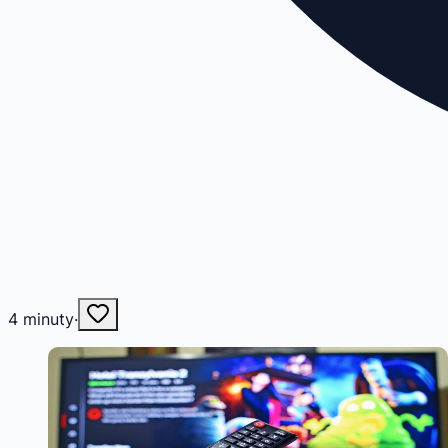
4
minuty
·