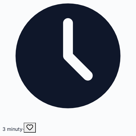
3
minuty
·