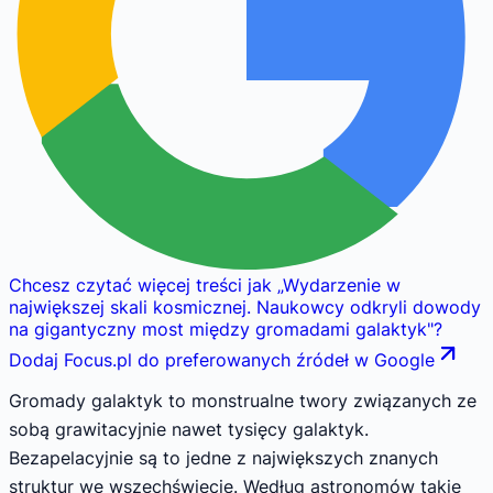
Chcesz czytać więcej treści jak
„
Wydarzenie w
największej skali kosmicznej. Naukowcy odkryli dowody
na gigantyczny most między gromadami galaktyk
"
?
Dodaj Focus.pl do preferowanych źródeł w Google
Gromady galaktyk to monstrualne twory związanych ze
sobą grawitacyjnie nawet tysięcy galaktyk.
Bezapelacyjnie są to jedne z największych znanych
struktur we wszechświecie. Według astronomów takie