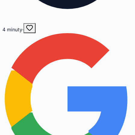
4
minuty
·