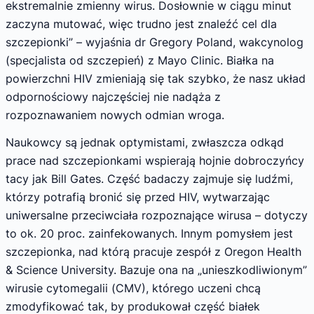
ekstremalnie zmienny wirus. Dosłownie w ciągu minut
zaczyna mutować, więc trudno jest znaleźć cel dla
szczepionki” – wyjaśnia dr Gregory Poland, wakcynolog
(specjalista od szczepień) z Mayo Clinic. Białka na
powierzchni HIV zmieniają się tak szybko, że nasz układ
odpornościowy najczęściej nie nadąża z
rozpoznawaniem nowych odmian wroga.
Naukowcy są jednak optymistami, zwłaszcza odkąd
prace nad szczepionkami wspierają hojnie dobroczyńcy
tacy jak Bill Gates. Część badaczy zajmuje się ludźmi,
którzy potrafią bronić się przed HIV, wytwarzając
uniwersalne przeciwciała rozpoznające wirusa – dotyczy
to ok. 20 proc. zainfekowanych. Innym pomysłem jest
szczepionka, nad którą pracuje zespół z Oregon Health
& Science University. Bazuje ona na „unieszkodliwionym”
wirusie cytomegalii (CMV), którego uczeni chcą
zmodyfikować tak, by produkował część białek