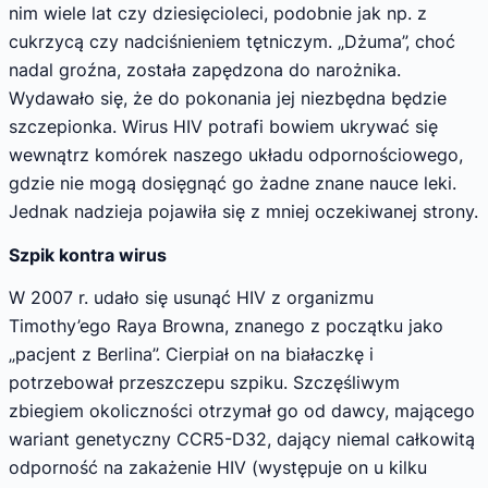
nim wiele lat czy dziesięcioleci, podobnie jak np. z
cukrzycą czy nadciśnieniem tętniczym. „Dżuma”, choć
nadal groźna, została zapędzona do narożnika.
Wydawało się, że do pokonania jej niezbędna będzie
szczepionka. Wirus HIV potrafi bowiem ukrywać się
wewnątrz komórek naszego układu odpornościowego,
gdzie nie mogą dosięgnąć go żadne znane nauce leki.
Jednak nadzieja pojawiła się z mniej oczekiwanej strony.
Szpik kontra wirus
W 2007 r. udało się usunąć HIV z organizmu
Timothy’ego Raya Browna, znanego z początku jako
„pacjent z Berlina”. Cierpiał on na białaczkę i
potrzebował przeszczepu szpiku. Szczęśliwym
zbiegiem okoliczności otrzymał go od dawcy, mającego
wariant genetyczny CCR5-D32, dający niemal całkowitą
odporność na zakażenie HIV (występuje on u kilku