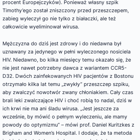
procent Europejczyków). Ponieważ własny szpik
Timothy’ego został zniszczony przed przeszczepem,
zabieg wyleczył go nie tylko z białaczki, ale też
całkowicie wyeliminował wirusa.
Mężczyzna do dziś jest zdrowy i do niedawna był
uznawany za jedynego w pełni wyleczonego nosiciela
HIV. Niedawno, bo kilka miesięcy temu okazało się, że
nie jest nawet potrzebny dawca z wariantem CCR5-
D32. Dwóch zainfekowanych HIV pacjentów z Bostonu
otrzymało kilka lat temu „zwykły” przeszczep szpiku,
aby zwalczyć nowotwór zwany chłoniakiem. Cały czas
brali leki zwalczające HIV i choć robią to nadal, dziś w
ich krwi nie ma ani śladu wirusa. „Jest jeszcze za
wcześnie, by mówić o pełnym wyleczeniu, ale mamy
powody do optymizmu” – mówi prof. Daniel Kuritzkes z
Brigham and Women’s Hospital. I dodaje, że ta metoda