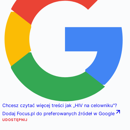
Chcesz czytać więcej treści jak
„
HIV na celowniku
"
?
Dodaj Focus.pl do preferowanych źródeł w Google
UDOSTĘPNIJ