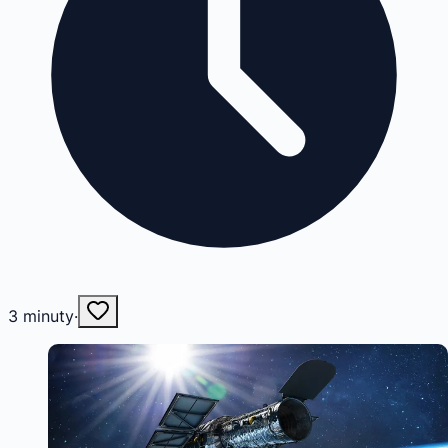
3
minuty
·