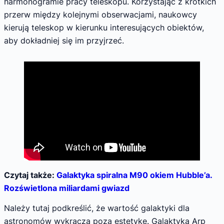
harmonogramie pracy teleskopu. Korzystając z krótkich
przerw między kolejnymi obserwacjami, naukowcy
kierują teleskop w kierunku interesujących obiektów,
aby dokładniej się im przyjrzeć.
Czytaj także:
Galaktyka spiralna M90 okiem Hubble’a.
Rozświetlona miliardami gwiazd
Należy tutaj podkreślić, że wartość galaktyki dla
astronomów wykracza poza estetykę. Galaktyka Arp