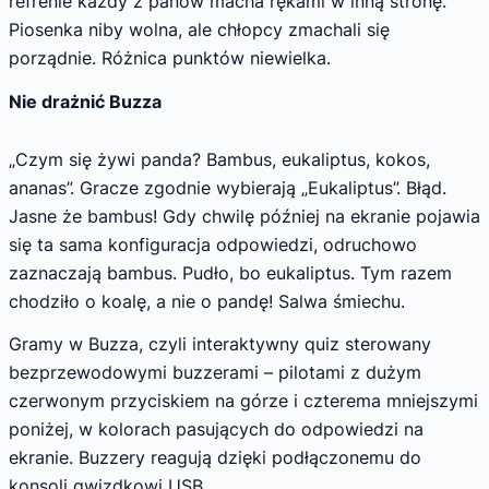
refrenie każdy z panów macha rękami w inną stronę.
Piosenka niby wolna, ale chłopcy zmachali się
porządnie. Różnica punktów niewielka.
Nie drażnić Buzza
„Czym się żywi panda? Bambus, eukaliptus, kokos,
ananas”. Gracze zgodnie wybierają „Eukaliptus”. Błąd.
Jasne że bambus! Gdy chwilę później na ekranie pojawia
się ta sama konfiguracja odpowiedzi, odruchowo
zaznaczają bambus. Pudło, bo eukaliptus. Tym razem
chodziło o koalę, a nie o pandę! Salwa śmiechu.
Gramy w Buzza, czyli interaktywny quiz sterowany
bezprzewodowymi buzzerami – pilotami z dużym
czerwonym przyciskiem na górze i czterema mniejszymi
poniżej, w kolorach pasujących do odpowiedzi na
ekranie. Buzzery reagują dzięki podłączonemu do
konsoli gwizdkowi USB.