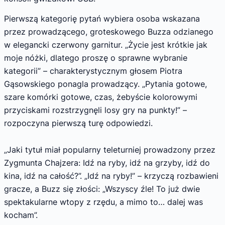
Pierwszą kategorię pytań wybiera osoba wskazana
przez prowadzącego, groteskowego Buzza odzianego
w elegancki czerwony garnitur. „Życie jest krótkie jak
moje nóżki, dlatego proszę o sprawne wybranie
kategorii” – charakterystycznym głosem Piotra
Gąsowskiego ponagla prowadzący. „Pytania gotowe,
szare komórki gotowe, czas, żebyście kolorowymi
przyciskami rozstrzygnęli losy gry na punkty!” –
rozpoczyna pierwszą turę odpowiedzi.
„Jaki tytuł miał popularny teleturniej prowadzony przez
Zygmunta Chajzera: Idź na ryby, idź na grzyby, idź do
kina, idź na całość?”. „Idź na ryby!” – krzyczą rozbawieni
gracze, a Buzz się złości: „Wszyscy źle! To już dwie
spektakularne wtopy z rzędu, a mimo to… dalej was
kocham”.