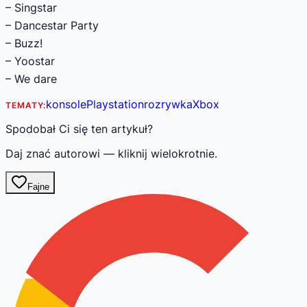
– Singstar
– Dancestar Party
– Buzz!
– Yoostar
– We dare
konsole
Playstation
rozrywka
Xbox
TEMATY:
Spodobał Ci się ten artykuł?
Daj znać autorowi — kliknij wielokrotnie.
Fajne