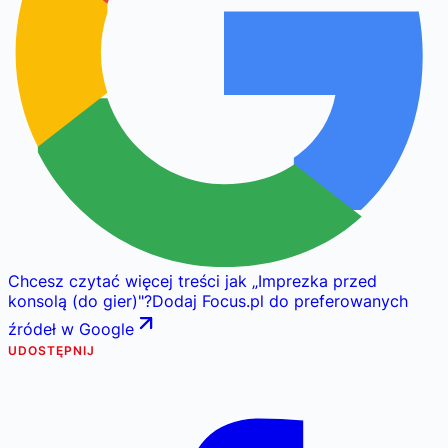
Chcesz czytać więcej treści jak
„
Imprezka przed
konsolą (do gier)
"
?
Dodaj Focus.pl do preferowanych
źródeł w Google
UDOSTĘPNIJ