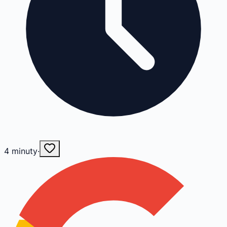
4
minuty
·