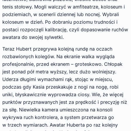
tenis stołowy. Mogli walczyć w amfiteatrze, koloseum i
podziemiach, w scenerii dziennej lub nocnej. Wybrali
koloseum w dzień. Po dobraniu poziomu trudności i
postaci rozpoczęli kalibrację, czyli dopasowanie ruchów
awatara do swojej sylwetki.
Teraz Hubert przegrywa kolejną rundę na oczach
rozbawionych kolegów. Na ekranie walka wygląda
profesjonalnie, przed ekranem – groteskowo. Chłopak
jest ponad pół metra wyższy, lecz dużo wolniejszy.
Uderza długimi wymachami rąk, stojąc w miejscu,
podczas gdy Kasia przeskakuje z nogi na nogę, robi
uniki, błyskawicznie wyprowadza ciosy. Wie, że więcej
punktów przyznawanych jest za prędkość i precyzję niż
za siłę. Niewielka kamera umieszczona na konsoli
wykrywa ruch kontrolera, a system przetwarza go
w trzech wymiarach. Awatar Huberta po raz kolejny