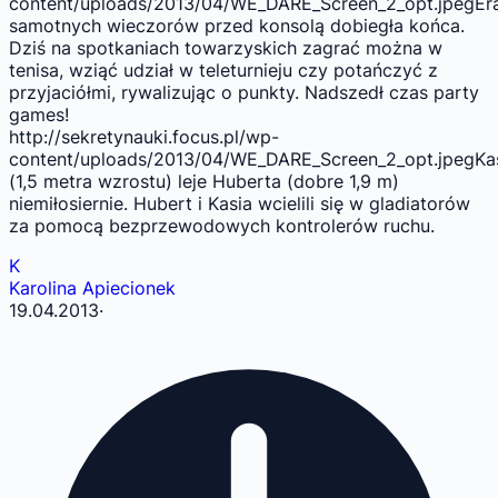
content/uploads/2013/04/WE_DARE_Screen_2_opt.jpegEr
samotnych wieczorów przed konsolą dobiegła końca.
Dziś na spotkaniach towarzyskich zagrać można w
tenisa, wziąć udział w teleturnieju czy potańczyć z
przyjaciółmi, rywalizując o punkty. Nadszedł czas party
games!
http://sekretynauki.focus.pl/wp-
content/uploads/2013/04/WE_DARE_Screen_2_opt.jpegKa
(1,5 metra wzrostu) leje Huberta (dobre 1,9 m)
niemiłosiernie. Hubert i Kasia wcielili się w gladiatorów
za pomocą bezprzewodowych kontrolerów ruchu.
K
Karolina Apiecionek
19.04.2013
·