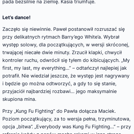
pada bezsilnie na ziemię. Kasia triumfuje.
Let’s dance!
Zaczęło się niewinnie. Paweł postanowił rozruszać się
przy delikatnych rytmach Barry’ego White’a. Wybrał
występ solowy, dla początkujących, w wersji skróconej,
trwającej niecałe dwie minuty. Zrzucił klapki, chwycił
kontroler ruchu, odwrócił się tyłem do kibicujących. „My
first, my last, my everything…” – odtańczył najlepiej jak
potrafił. Nie wiedział jeszcze, że występ jest nagrywany
i będzie go można odtworzyć, a gdy to się stanie,
przyjaciół najbardziej rozbawi… jego maksymalnie
skupiona mina.
Przy „Kung Fu Fighting” do Pawła dołącza Maciek.
Poziom początkujący, za to wersja pełna, trzyminutowa,
opcja „bitwa”. „Everybody was Kung Fu Fighting…” – przy