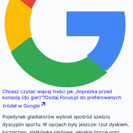
Chcesz czytać więcej treści jak
„
Imprezka przed
konsolą (do gier)
"
?
Dodaj Focus.pl do preferowanych
źródeł w Google
Pojedynek gladiatorów wybrali spośród sześciu
dyscyplin sportu. W opcjach były jeszcze: rzut dyskiem,
łucznictwo, siatkówka plażowa, włoskie bocce oraz