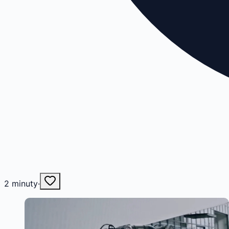
2
minuty
·