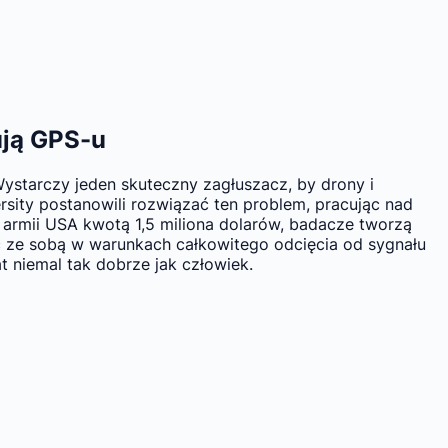
ują GPS-u
 Wystarczy jeden skuteczny zagłuszacz, by drony i
rsity postanowili rozwiązać ten problem, pracując nad
iu armii USA kwotą 1,5 miliona dolarów, badacze tworzą
 ze sobą w warunkach całkowitego odcięcia od sygnału
at niemal tak dobrze jak człowiek.