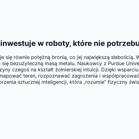
inwestuje w roboty, które nie potrzeb
je się równie potężną bronią, co jej największą słabością.
jąc się bezużyteczną masą metalu. Naukowcy z Purdue Unive
yny czegoś na kształt żołnierskiej intuicji. Dzięki wsparc
 mapować teren, rozpoznawać zagrożenia i współpracować
rzenia sztucznej inteligencji, która „rozumie” fizyczny świ