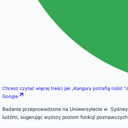
Chcesz czytać więcej treści jak
„
Kangury potrafią robić “
Google
Badania przeprowadzone na Uniwersytecie w Sydney i
ludźmi, sugerując wyższy poziom funkcji poznawczych