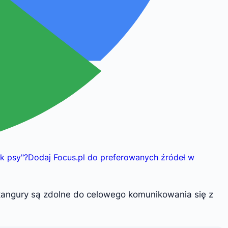
ak psy
"
?
Dodaj Focus.pl do preferowanych źródeł w
angury są zdolne do celowego komunikowania się z