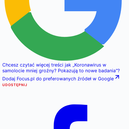
Chcesz czytać więcej treści jak
„
Koronawirus w
samolocie mniej groźny? Pokazują to nowe badania
"
?
Dodaj Focus.pl do preferowanych źródeł w Google
UDOSTĘPNIJ