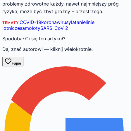
problemy zdrowotne każdy, nawet najmniejszy próg
ryzyka, może być zbyt groźny – przestrzega.
COVID-19
koronawirusy
latanie
linie
TEMATY:
lotnicze
samoloty
SARS-CoV-2
Spodobał Ci się ten artykuł?
Daj znać autorowi — kliknij wielokrotnie.
Fajne