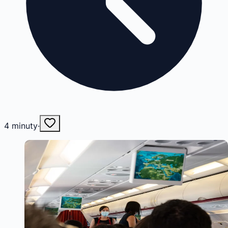
4
minuty
·