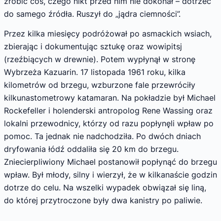
zrobić coś, czego nikt przed nim nie dokonał – dotrzeć
do samego źródła. Ruszył do „jądra ciemności”.
Przez kilka miesięcy podróżował po asmackich wsiach,
zbierając i dokumentując sztukę oraz wowipitsj
(rzeźbiących w drewnie). Potem wypłynął w stronę
Wybrzeża Kazuarin. 17 listopada 1961 roku, kilka
kilometrów od brzegu, wzburzone fale przewróciły
kilkunastometrowy katamaran. Na pokładzie był Michael
Rockefeller i holenderski antropolog Rene Wassing oraz
lokalni przewodnicy, którzy od razu popłynęli wpław po
pomoc. Ta jednak nie nadchodziła. Po dwóch dniach
dryfowania łódź oddaliła się 20 km do brzegu.
Zniecierpliwiony Michael postanowił popłynąć do brzegu
wpław. Był młody, silny i wierzył, że w kilkanaście godzin
dotrze do celu. Na wszelki wypadek obwiązał się liną,
do której przytroczone były dwa kanistry po paliwie.