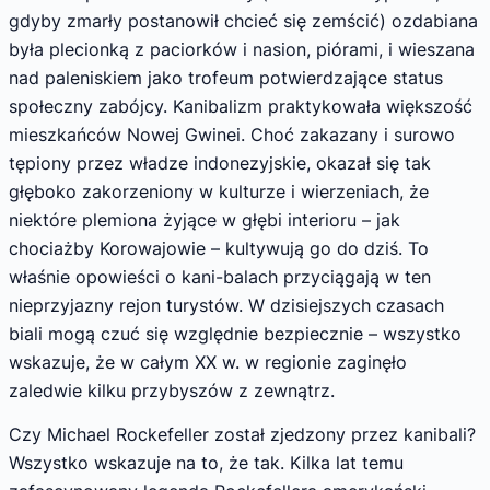
gdyby zmarły postanowił chcieć się zemścić) ozdabiana
była plecionką z paciorków i nasion, piórami, i wieszana
nad paleniskiem jako trofeum potwierdzające status
społeczny zabójcy. Kanibalizm praktykowała większość
mieszkańców Nowej Gwinei. Choć zakazany i surowo
tępiony przez władze indonezyjskie, okazał się tak
głęboko zakorzeniony w kulturze i wierzeniach, że
niektóre plemiona żyjące w głębi interioru – jak
chociażby Korowajowie – kultywują go do dziś. To
właśnie opowieści o kani-balach przyciągają w ten
nieprzyjazny rejon turystów. W dzisiejszych czasach
biali mogą czuć się względnie bezpiecznie – wszystko
wskazuje, że w całym XX w. w regionie zaginęło
zaledwie kilku przybyszów z zewnątrz.
Czy Michael Rockefeller został zjedzony przez kanibali?
Wszystko wskazuje na to, że tak. Kilka lat temu