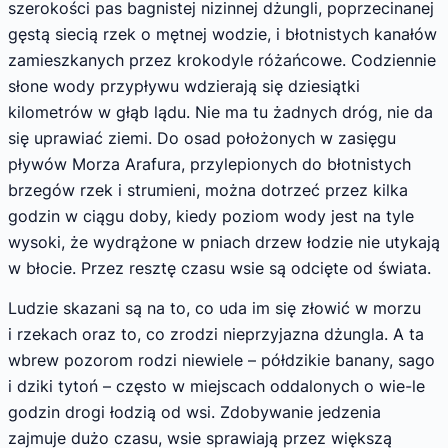
szerokości pas bagnistej nizinnej dżungli, poprzecinanej
gęstą siecią rzek o mętnej wodzie, i błotnistych kanałów
zamieszkanych przez krokodyle różańcowe. Codziennie
słone wody przypływu wdzierają się dziesiątki
kilometrów w głąb lądu. Nie ma tu żadnych dróg, nie da
się uprawiać ziemi. Do osad położonych w zasięgu
pływów Morza Arafura, przylepionych do błotnistych
brzegów rzek i strumieni, można dotrzeć przez kilka
godzin w ciągu doby, kiedy poziom wody jest na tyle
wysoki, że wydrążone w pniach drzew łodzie nie utykają
w błocie. Przez resztę czasu wsie są odcięte od świata.
Ludzie skazani są na to, co uda im się złowić w morzu
i rzekach oraz to, co zrodzi nieprzyjazna dżungla. A ta
wbrew pozorom rodzi niewiele – półdzikie banany, sago
i dziki tytoń – często w miejscach oddalonych o wie-le
godzin drogi łodzią od wsi. Zdobywanie jedzenia
zajmuje dużo czasu, wsie sprawiają przez większą