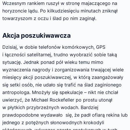
Wczesnym rankiem ruszył w stronę majaczącego na
horyzoncie lądu. Po kilkudziesięciu minutach zniknął
towarzyszom z oczu i ślad po nim zaginął.
Akcja poszukiwawcza
Dzisiaj, w dobie telefonów komórkowych, GPS
i łączności satelitarnej, trudno wyobrazić sobie taką
sytuację. Jednak ponad pół wieku temu mimo
wyznaczenia nagrody i zorganizowania trwającej wiele
miesięcy akcji poszukiwawczej, w którą zaangażowały
się setki osób, nie udało się trafić na ślad zaginionego
antropologa. Mnożyły się spekulacje – nikt nie chciał
uwierzyć, że Michael Rockefeller po prostu utonął
w płytkich przybrzeżnych wodach. Bardziej
prawdopodobne wydawało się, że padł ofiarą rekina lub
jednego z potężnych słonowodnych krokodyli
różańcowych, wówczas często spotykanych w tych