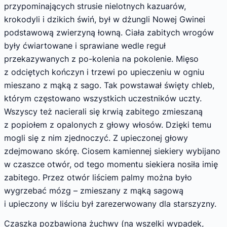
przypominających strusie nielotnych kazuarów,
krokodyli i dzikich świń, był w dżungli Nowej Gwinei
podstawową zwierzyną łowną. Ciała zabitych wrogów
były ćwiartowane i sprawiane wedle reguł
przekazywanych z po-kolenia na pokolenie. Mięso
z odciętych kończyn i trzewi po upieczeniu w ogniu
mieszano z mąką z sago. Tak powstawał święty chleb,
którym częstowano wszystkich uczestników uczty.
Wszyscy też nacierali się krwią zabitego zmieszaną
z popiołem z opalonych z głowy włosów. Dzięki temu
mogli się z nim zjednoczyć. Z upieczonej głowy
zdejmowano skórę. Ciosem kamiennej siekiery wybijano
w czaszce otwór, od tego momentu siekiera nosiła imię
zabitego. Przez otwór liściem palmy można było
wygrzebać mózg – zmieszany z mąką sagową
i upieczony w liściu był zarezerwowany dla starszyzny.
Czaszka pozbawiona żuchwy (na wszelki wypadek,