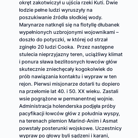
okręt zakotwiczył u ujścia rzeki Kuti. Dwie
łodzie pełne ludzi wyruszyły na
poszukiwanie źródła słodkiej wody.
Marynarze natknęli się na flotyllę dłubanek
wypełnionych uzbrojonymi wojownikami –
doszło do potyczki, w której od strzał
zginęło 20 ludzi Cooka. Przez następne
stulecia nieprzyjazny teren, uciążliwy klimat
i ponura sława bezlitosnych łowców głów
skutecznie zniechęcały kogokolwiek do
prób nawiązania kontaktu i wypraw w ten
rejon. Pierwsi misjonarze dotarli tu dopiero
na przełomie lat 40. i 50. XX wieku. Zastali
wsie pogrążone w permanentnej wojnie.
Administracja holenderska podjęła próby
pacyfikacji łowców głów z południa wyspy,
na terenach plemion Marind-Anim i Asmat
powstały posterunki wojskowe. Uczestnicy
wypraw po głowy byli sądzeni i karani,