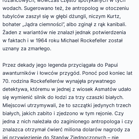
wodach. Sugerowano też, że antropolog w otoczeniu
tubylców zaszył się w głębi dżungli, niczym Kurtz,
bohater „Jądra ciemności”, albo zginął z rąk kanibali.
Żaden z wariantów nie znalazł jednak potwierdzenia
w faktach i w 1964 roku Michael Rockefeller został
uznany za zmarłego.
Przez dekady jego legenda przyciągała do Papui
awanturników i łowców przygód. Ponoć pod koniec lat
70. rodzina Rockefellerów wynajęła prywatnego
detektywa, któremu w jednej z wiosek Asmatów udało
się wymienić silnik do łodzi za trzy czaszki białych.
Miejscowi utrzymywali, że to szczątki jedynych trzech
białych, jakich zabito i zjedzono w tym rejonie. Czy
jedna z nich należała do zaginionego antropologa i czy
znalazca otrzymał ćwierć miliona dolarów nagrody za
jej przywiezienie do Stanów Zjednoczonych – nie