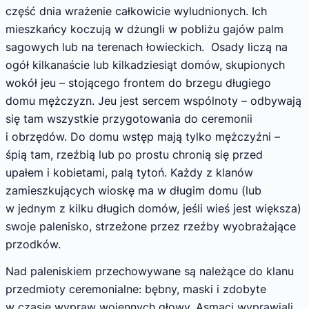
część dnia wrażenie całkowicie wyludnionych. Ich
mieszkańcy koczują w dżungli w pobliżu gajów palm
sagowych lub na terenach łowieckich. Osady liczą na
ogół kilkanaście lub kilkadziesiąt domów, skupionych
wokół jeu – stojącego frontem do brzegu długiego
domu mężczyzn. Jeu jest sercem wspólnoty – odbywają
się tam wszystkie przygotowania do ceremonii
i obrzędów. Do domu wstęp mają tylko mężczyźni –
śpią tam, rzeźbią lub po prostu chronią się przed
upałem i kobietami, palą tytoń. Każdy z klanów
zamieszkujących wioskę ma w długim domu (lub
w jednym z kilku długich domów, jeśli wieś jest większa)
swoje palenisko, strzeżone przez rzeźby wyobrażające
przodków.
Nad paleniskiem przechowywane są należące do klanu
przedmioty ceremonialne: bębny, maski i zdobyte
w czasie wypraw wojennych głowy. Asmaci wyprawiali