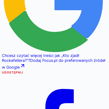
Chcesz czytać więcej treści jak
„
Kto zjadł
Rockefellera?
"
?
Dodaj Focus.pl do preferowanych źródeł
w Google
UDOSTĘPNIJ