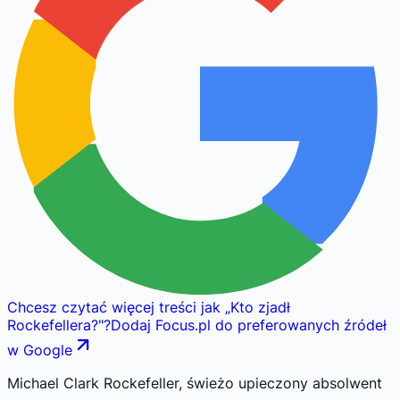
Chcesz czytać więcej treści jak
„
Kto zjadł
Rockefellera?
"
?
Dodaj Focus.pl do preferowanych źródeł
w Google
Michael Clark Rockefeller, świeżo upieczony absolwent