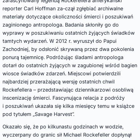
zafascynowany legendą Rockefellera amerykański
reporter Carl Hoffman za-czął zgłębiać archiwalne
materiały dotyczące okoliczności śmierci i poszukiwań
zaginionego antropologa. Badania skłoniły go do
wyprawy w poszukiwaniu ostatnich żyjących świadków
tamtych wydarzeń. W 2012 r. wyruszył do Papui
Zachodniej, by odsłonić skrywaną przez dwa pokolenia
ponurą tajemnicę. Podróżując śladami antropologa
dotarł do ostatnich żyjących w zagubionej wśród bagien
wiosce świadków zdarzeń. Miejscowi potwierdzili
najbardziej przerażającą wersję ostatnich chwil
Rockefellera – przedstawiając dziennikarzowi osobliwą
inscenizację śmierci. Fascynująca relacja z podróży
i poszukiwań ukazała się kilka miesięcy temu w książce
pod tytułem „Savage Harvest”.
Okazało się, że po kilkunastu godzinach w wodzie,
wyczerpany do granic sił Michael Rockefeller dopłynął