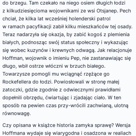
do brzegu. Tam czekało na niego osiem długich łodzi
z kilkudziesięcioma wojownikami ze wsi Otsjanep. Pech
chciał, że kilka lat wcześniej holenderski patrol
w ramach pacyfikacji zabił kilku mieszkańców tej osady.
Teraz nadarzyła się okazja, by zabić kogoś z plemienia
białych, podnosząc swój status społeczny i wykazując
się wobec kuzynów i krewnych odwagą. Jak relacjonuje
Hoffman, wojownik o imieniu Pep, nie zastanawiając się
długo, wbił ostrze włóczni w brzuch białego.
Towarzysze pomogli mu wciągnąć rzężące go
Rockefellera do łodzi. Powiosłowali w stronę małej
zatoczki, gdzie zgodnie z odwiecznymi prawidłami
dopełnili obrzędu, ćwiartując i zjadając ciało. W ten
sposób na pewien czas przy-wrócili zachwianą, ulotną
równowagę.
Czy opisana w książce historia zamyka sprawę? Wersja
Hoffmana wydaje się wiarygodna i osadzona w realiach