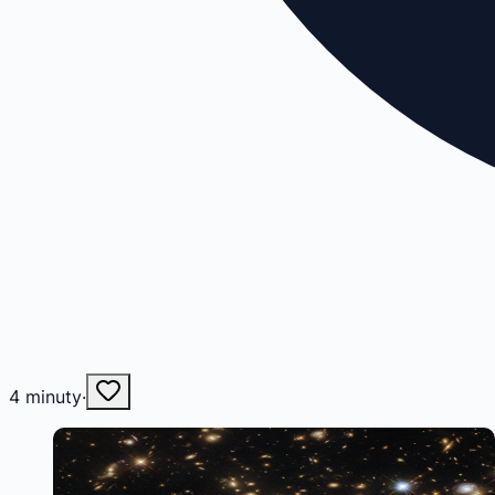
4
minuty
·