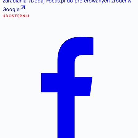
zarabiania
"
?
Dodaj Focus.pl do preferowanych źródeł w
Google
UDOSTĘPNIJ