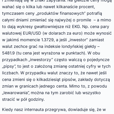
i zmieniają się w znaki zapytania. Na giełdzie ceny mogą
wahać się o kilka lub nawet kilkanaście procent,
tymczasem ceny „produktów finansowych” potrafią
całymi dniami zmieniać się najwyżej o promile – a mimo
to dają wykresy gwałtowniejsze niż EKG. Np. cena pary
walutowej EUR/USD (w dolarach za euro) może wynosić
w jakimś momencie 1.3729, a jeśli „inwestor” zamiast
walut zechce grać na indeksie londyńskiej giełdy –
5481.9 (tu cena jest wyrażona w punktach). W obu
przypadkach „inwestorzy” często walczą o pojedyncze
„pipsy”, to jest o założoną zmianę ostatniej cyfry w tych
liczbach. W przypadku walut znaczy to, że nawet jeśli
cena zmieni się o kilkadziesiąt pipsów, zakłady dotyczą
zmian w granicach jednego centa. Mimo to, z powodu
„lewarowania”, można na tym zarobić lub wszystko
stracić w pół godziny.
Kiedy nasz internauta przegrywa, dowiaduje się, że w