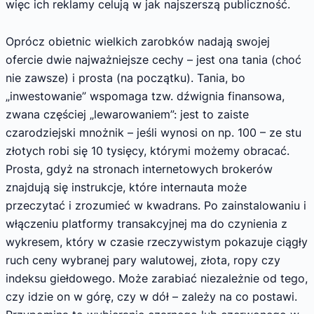
więc ich reklamy celują w jak najszerszą publiczność.
Oprócz obietnic wielkich zarobków nadają swojej
ofercie dwie najważniejsze cechy – jest ona tania (choć
nie zawsze) i prosta (na początku). Tania, bo
„inwestowanie” wspomaga tzw. dźwignia finansowa,
zwana częściej „lewarowaniem”: jest to zaiste
czarodziejski mnożnik – jeśli wynosi on np. 100 – ze stu
złotych robi się 10 tysięcy, którymi możemy obracać.
Prosta, gdyż na stronach internetowych brokerów
znajdują się instrukcje, które internauta może
przeczytać i zrozumieć w kwadrans. Po zainstalowaniu i
włączeniu platformy transakcyjnej ma do czynienia z
wykresem, który w czasie rzeczywistym pokazuje ciągły
ruch ceny wybranej pary walutowej, złota, ropy czy
indeksu giełdowego. Może zarabiać niezależnie od tego,
czy idzie on w górę, czy w dół – zależy na co postawi.