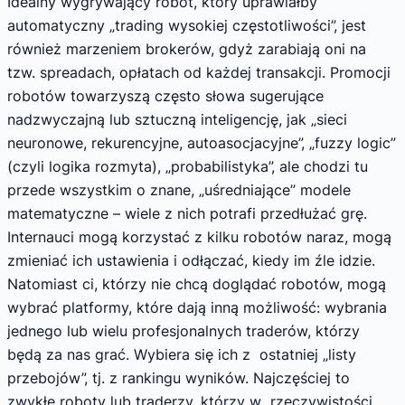
Idealny wygrywający robot, który uprawiałby
automatyczny „trading wysokiej częstotliwości”, jest
również marzeniem brokerów, gdyż zarabiają oni na
tzw. spreadach, opłatach od każdej transakcji. Promocji
robotów towarzyszą często słowa sugerujące
nadzwyczajną lub sztuczną inteligencję, jak „sieci
neuronowe, rekurencyjne, autoasocjacyjne”, „fuzzy logic”
(czyli logika rozmyta), „probabilistyka”, ale chodzi tu
przede wszystkim o znane, „uśredniające” modele
matematyczne – wiele z nich potrafi przedłużać grę.
Internauci mogą korzystać z kilku robotów naraz, mogą
zmieniać ich ustawienia i odłączać, kiedy im źle idzie.
Natomiast ci, którzy nie chcą doglądać robotów, mogą
wybrać platformy, które dają inną możliwość: wybrania
jednego lub wielu profesjonalnych traderów, którzy
będą za nas grać. Wybiera się ich z ostatniej „listy
przebojów”, tj. z rankingu wyników. Najczęściej to
zwykłe roboty lub traderzy, którzy w rzeczywistości