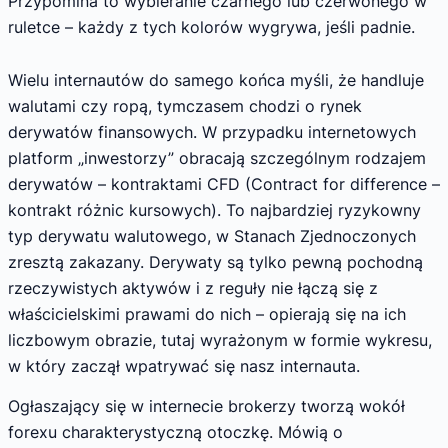
Przypomina to wybieranie czarnego lub czerwonego w
ruletce – każdy z tych kolorów wygrywa, jeśli padnie.
Wielu internautów do samego końca myśli, że handluje
walutami czy ropą, tymczasem chodzi o rynek
derywatów finansowych. W przypadku internetowych
platform „inwestorzy” obracają szczególnym rodzajem
derywatów – kontraktami CFD (Contract for difference –
kontrakt różnic kursowych). To najbardziej ryzykowny
typ derywatu walutowego, w Stanach Zjednoczonych
zresztą zakazany. Derywaty są tylko pewną pochodną
rzeczywistych aktywów i z reguły nie łączą się z
właścicielskimi prawami do nich – opierają się na ich
liczbowym obrazie, tutaj wyrażonym w formie wykresu,
w który zaczął wpatrywać się nasz internauta.
Ogłaszający się w internecie brokerzy tworzą wokół
forexu charakterystyczną otoczkę. Mówią o