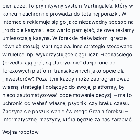
pieniądze. To prymitywny system Martingale’a, który w
końcu nieuchronnie prowadzi do totalnej porażki. W
internecie reklamuje się go jako niezawodny sposób na
„rozbicie kasyna”, lecz warto pamiętać, że owe reklamy
umieszczają kasyna. W foreksie nieświadomi gracze
również stosują Martingale’a. Inne strategie stosowane
w ruletce, np. wykorzystujące ciągi liczb Fibonacciego
(przedłużają grę), są „fabrycznie” dołączone do
forexowych platform transakcyjnych jako opcje dla
„inwestorów”. Poza tym każdy może zaprogramować
własną strategię i dołączyć do swojej platformy, by
nieco zautomatyzować podejmowanie decyzji – ma to
uchronić od wahań własnej psychiki czy braku czasu.
Zaczyna się poszukiwanie świętego Graala foreksu –
informatycznej maszyny, która będzie za nas zarabiać.
Wojna robotów