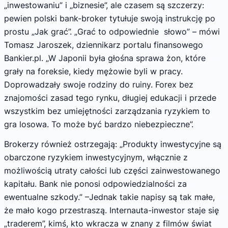
„inwestowaniu” i „biznesie”, ale czasem są szczerzy:
pewien polski bank-broker tytułuje swoją instrukcję po
prostu „Jak grać”. „Grać to odpowiednie słowo” – mówi
Tomasz Jaroszek, dziennikarz portalu finansowego
Bankier.pl. „W Japonii była głośna sprawa żon, które
grały na foreksie, kiedy mężowie byli w pracy.
Doprowadzały swoje rodziny do ruiny. Forex bez
znajomości zasad tego rynku, długiej edukacji i przede
wszystkim bez umiejętności zarządzania ryzykiem to
gra losowa. To może być bardzo niebezpieczne”.
Brokerzy również ostrzegają: „Produkty inwestycyjne są
obarczone ryzykiem inwestycyjnym, włącznie z
możliwością utraty całości lub części zainwestowanego
kapitału. Bank nie ponosi odpowiedzialności za
ewentualne szkody.” –Jednak takie napisy są tak małe,
że mało kogo przestraszą. Internauta-inwestor staje się
„traderem”, kimś, kto wkracza w znany z filmów świat