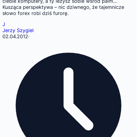
ciebie komputery, a ty leżysz sobie wśród palm…
Kusząca perspektywa – nic dziwnego, że tajemnicze
słowo forex robi dziś furorę.
J
Jerzy Szygiel
02.04.2012
·