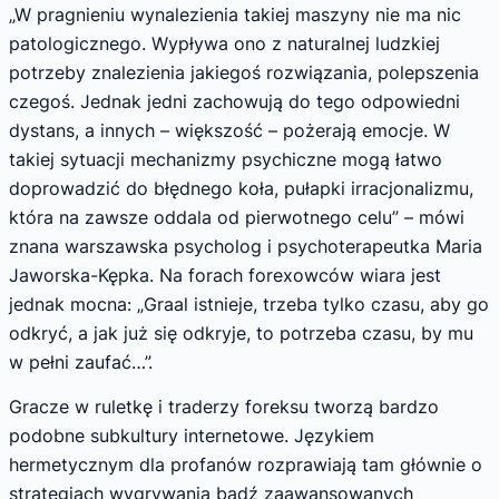
„W pragnieniu wynalezienia takiej maszyny nie ma nic
patologicznego. Wypływa ono z naturalnej ludzkiej
potrzeby znalezienia jakiegoś rozwiązania, polepszenia
czegoś. Jednak jedni zachowują do tego odpowiedni
dystans, a innych – większość – pożerają emocje. W
takiej sytuacji mechanizmy psychiczne mogą łatwo
doprowadzić do błędnego koła, pułapki irracjonalizmu,
która na zawsze oddala od pierwotnego celu” – mówi
znana warszawska psycholog i psychoterapeutka Maria
Jaworska-Kępka. Na forach forexowców wiara jest
jednak mocna: „Graal istnieje, trzeba tylko czasu, aby go
odkryć, a jak już się odkryje, to potrzeba czasu, by mu
w pełni zaufać…”.
Gracze w ruletkę i traderzy foreksu tworzą bardzo
podobne subkultury internetowe. Językiem
hermetycznym dla profanów rozprawiają tam głównie o
strategiach wygrywania bądź zaawansowanych