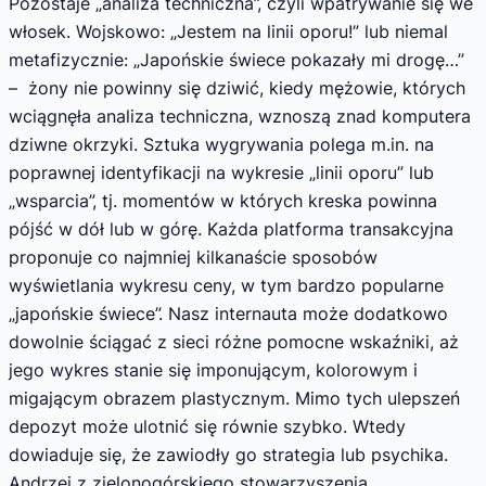
Pozostaje „analiza techniczna”, czyli wpatrywanie się we
włosek. Wojskowo: „Jestem na linii oporu!” lub niemal
metafizycznie: „Japońskie świece pokazały mi drogę…”
– żony nie powinny się dziwić, kiedy mężowie, których
wciągnęła analiza techniczna, wznoszą znad komputera
dziwne okrzyki. Sztuka wygrywania polega m.in. na
poprawnej identyfikacji na wykresie „linii oporu” lub
„wsparcia”, tj. momentów w których kreska powinna
pójść w dół lub w górę. Każda platforma transakcyjna
proponuje co najmniej kilkanaście sposobów
wyświetlania wykresu ceny, w tym bardzo popularne
„japońskie świece”. Nasz internauta może dodatkowo
dowolnie ściągać z sieci różne pomocne wskaźniki, aż
jego wykres stanie się imponującym, kolorowym i
migającym obrazem plastycznym. Mimo tych ulepszeń
depozyt może ulotnić się równie szybko. Wtedy
dowiaduje się, że zawiodły go strategia lub psychika.
Andrzej z zielonogórskiego stowarzyszenia