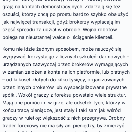
grają na kontach demonstracyjnych. Zdarzają się też
oszuści, którzy chcą po prostu bardzo szybko obsłużyć
jak najwięcej transakcji, gdyż brokerzy wypłacają im
część spreadu za udział w obrocie. Wojna robotów
polega na nieustannej walce o ściąganie klienteli.
Komu nie idzie żadnym sposobem, może nauczyć się
wygrywać, korzystając z licznych szkoleń: darmowych –
urządzanych zazwyczaj przez brokerów wymagających
w zamian założenia konta na ich platformie, lub płatnych
– od kilkuset złotych do kilku tysięcy, organizowanych
przez innych brokerów lub wyspecjalizowane prywatne
spółki. Wokół graczy z foreksu powstało wiele struktur.
Mają one pomóc im w grze, ale odsetek tych, którzy w
końcu tracą pieniądze, jest stały i taki sam jak wśród
graczy w ruletkę: większość z nich przegrywa. Drobny
trader forexowy nie ma siły ani pieniędzy, by zmierzyć