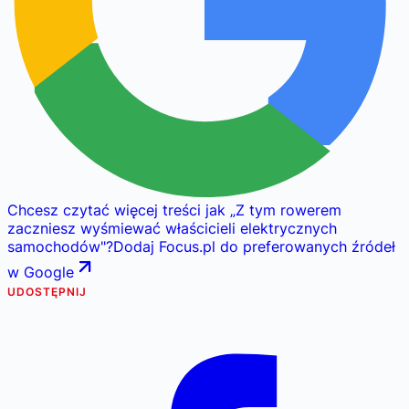
Chcesz czytać więcej treści jak
„
Z tym rowerem
zaczniesz wyśmiewać właścicieli elektrycznych
samochodów
"
?
Dodaj Focus.pl do preferowanych źródeł
w Google
UDOSTĘPNIJ