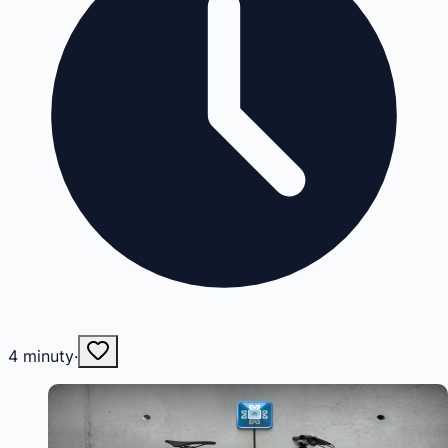
4
minuty
·