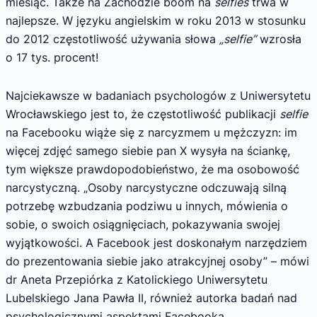
miesiąc. Także na Zachodzie boom na
selfies
trwa w
najlepsze. W języku angielskim w roku 2013 w stosunku
do 2012 częstotliwość używania słowa
„selfie”
wzrosła
o 17 tys. procent!
Najciekawsze w badaniach psychologów z Uniwersytetu
Wrocławskiego jest to, że częstotliwość publikacji
selfie
na Facebooku wiąże się z narcyzmem u mężczyzn: im
więcej zdjęć samego siebie pan X wysyła na ściankę,
tym większe prawdopodobieństwo, że ma osobowość
narcystyczną. „Osoby narcystyczne odczuwają silną
potrzebę wzbudzania podziwu u innych, mówienia o
sobie, o swoich osiągnięciach, pokazywania swojej
wyjątkowości. A Facebook jest doskonałym narzędziem
do prezentowania siebie jako atrakcyjnej osoby” – mówi
dr Aneta Przepiórka z Katolickiego Uniwersytetu
Lubelskiego Jana Pawła II, również autorka badań nad
psychologicznymi aspektami Facebooka.