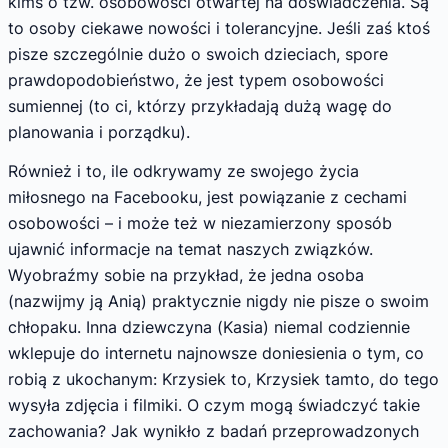
kimś o tzw. osobowości otwartej na doświadczenia. Są
to osoby ciekawe nowości i tolerancyjne. Jeśli zaś ktoś
pisze szczególnie dużo o swoich dzieciach, spore
prawdopodobieństwo, że jest typem osobowości
sumiennej (to ci, którzy przykładają dużą wagę do
planowania i porządku).
Również i to, ile odkrywamy ze swojego życia
miłosnego na Facebooku, jest powiązanie z cechami
osobowości – i może też w niezamierzony sposób
ujawnić informacje na temat naszych związków.
Wyobraźmy sobie na przykład, że jedna osoba
(nazwijmy ją Anią) praktycznie nigdy nie pisze o swoim
chłopaku. Inna dziewczyna (Kasia) niemal codziennie
wklepuje do internetu najnowsze doniesienia o tym, co
robią z ukochanym: Krzysiek to, Krzysiek tamto, do tego
wysyła zdjęcia i filmiki. O czym mogą świadczyć takie
zachowania? Jak wynikło z badań przeprowadzonych