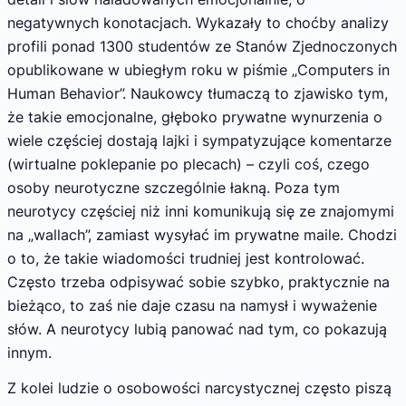
negatywnych konotacjach. Wykazały to choćby analizy
profili ponad 1300 studentów ze Stanów Zjednoczonych
opublikowane w ubiegłym roku w piśmie „Computers in
Human Behavior”. Naukowcy tłumaczą to zjawisko tym,
że takie emocjonalne, głęboko prywatne wynurzenia o
wiele częściej dostają lajki i sympatyzujące komentarze
(wirtualne poklepanie po plecach) – czyli coś, czego
osoby neurotyczne szczególnie łakną. Poza tym
neurotycy częściej niż inni komunikują się ze znajomymi
na „wallach”, zamiast wysyłać im prywatne maile. Chodzi
o to, że takie wiadomości trudniej jest kontrolować.
Często trzeba odpisywać sobie szybko, praktycznie na
bieżąco, to zaś nie daje czasu na namysł i wyważenie
słów. A neurotycy lubią panować nad tym, co pokazują
innym.
Z kolei ludzie o osobowości narcystycznej często piszą