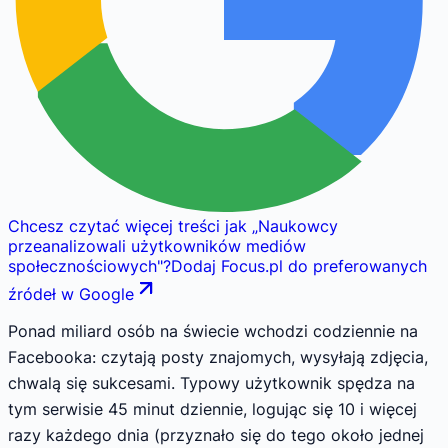
Chcesz czytać więcej treści jak
„
Naukowcy
przeanalizowali użytkowników mediów
społecznościowych
"
?
Dodaj Focus.pl do preferowanych
źródeł w Google
Ponad miliard osób na świecie wchodzi codziennie na
Facebooka: czytają posty znajomych, wysyłają zdjęcia,
chwalą się sukcesami. Typowy użytkownik spędza na
tym serwisie 45 minut dziennie, logując się 10 i więcej
razy każdego dnia (przyznało się do tego około jednej