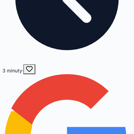
3
minuty
·