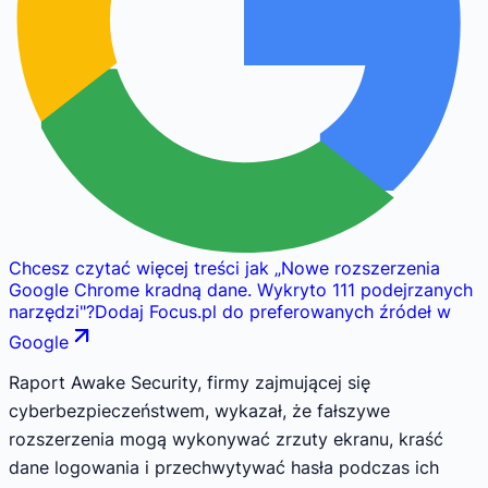
Chcesz czytać więcej treści jak
„
Nowe rozszerzenia
Google Chrome kradną dane. Wykryto 111 podejrzanych
narzędzi
"
?
Dodaj Focus.pl do preferowanych źródeł w
Google
Raport Awake Security, firmy zajmującej się
cyberbezpieczeństwem, wykazał, że fałszywe
rozszerzenia mogą wykonywać zrzuty ekranu, kraść
dane logowania i przechwytywać hasła podczas ich