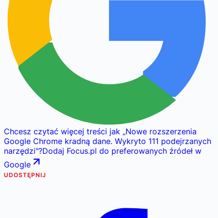
Chcesz czytać więcej treści jak
„
Nowe rozszerzenia
Google Chrome kradną dane. Wykryto 111 podejrzanych
narzędzi
"
?
Dodaj Focus.pl do preferowanych źródeł w
Google
UDOSTĘPNIJ