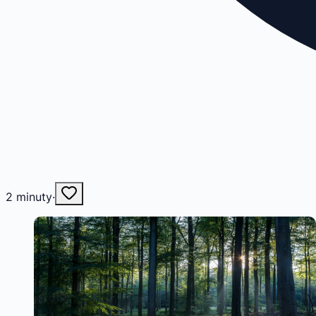
2
minuty
·