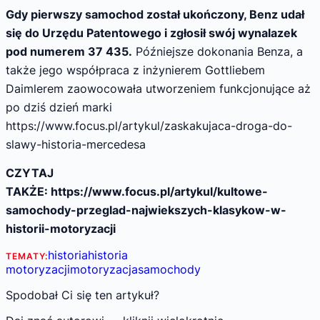
Gdy pierwszy samochod został ukończony, Benz udał
się do Urzędu Patentowego i zgłosił swój wynalazek
pod numerem 37 435.
Późniejsze dokonania Benza, a
także jego współpraca z inżynierem Gottliebem
Daimlerem zaowocowała utworzeniem funkcjonujące aż
po dziś dzień marki
https://www.focus.pl/artykul/zaskakujaca-droga-do-
slawy-historia-mercedesa
CZYTAJ
TAKŻE: https://www.focus.pl/artykul/kultowe-
samochody-przeglad-najwiekszych-klasykow-w-
historii-motoryzacji
historia
historia
TEMATY:
motoryzacji
motoryzacja
samochody
Spodobał Ci się ten artykuł?