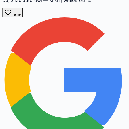
Daj znać autorowi — kliknij wielokrotnie.
Fajne