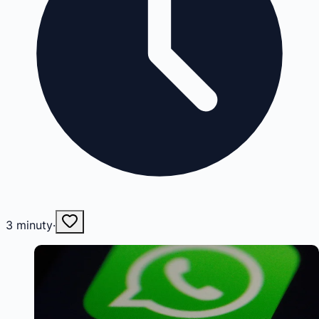
3
minuty
·