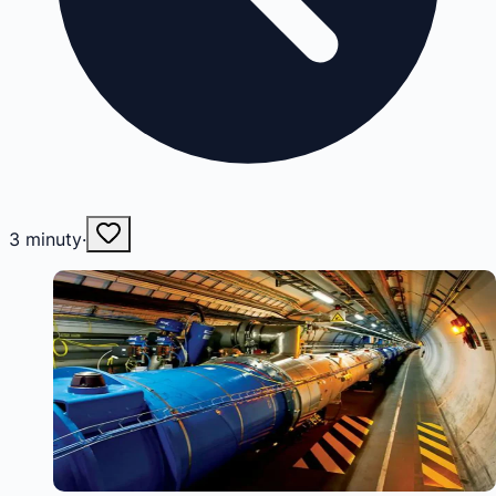
3
minuty
·