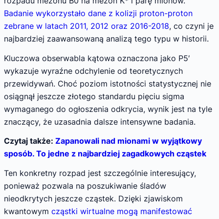
rozpadu mezonu B0 na mezon K* i parę mionów.
Badanie wykorzystało dane z kolizji proton-proton
zebrane w latach 2011, 2012 oraz 2016-2018
, co czyni je
najbardziej zaawansowaną analizą tego typu w historii.
Kluczowa obserwabla kątowa oznaczona jako P5′
wykazuje wyraźne odchylenie od teoretycznych
przewidywań. Choć poziom istotności statystycznej nie
osiągnął jeszcze złotego standardu pięciu sigma
wymaganego do ogłoszenia odkrycia, wynik jest na tyle
znaczący, że uzasadnia dalsze intensywne badania.
Czytaj także:
Zapanowali nad mionami w wyjątkowy
sposób. To jedne z najbardziej zagadkowych cząstek
Ten konkretny rozpad jest szczególnie interesujący,
ponieważ pozwala na poszukiwanie śladów
nieodkrytych jeszcze cząstek. Dzięki zjawiskom
kwantowym
cząstki wirtualne mogą manifestować