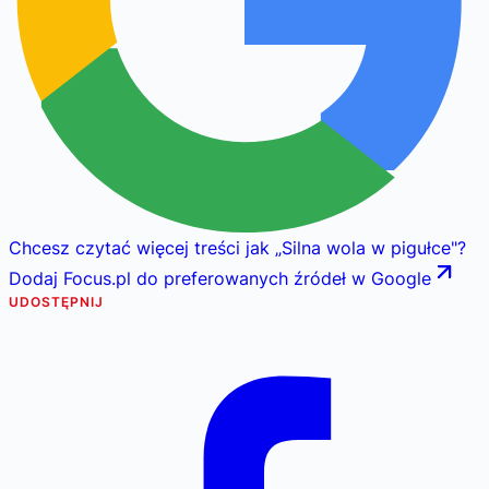
Chcesz czytać więcej treści jak
„
Silna wola w pigułce
"
?
Dodaj Focus.pl do preferowanych źródeł w Google
UDOSTĘPNIJ