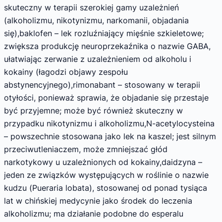
skuteczny w terapii szerokiej gamy uzależnień
(alkoholizmu, nikotynizmu, narkomanii, objadania
się),baklofen – lek rozluźniający mięśnie szkieletowe;
zwiększa produkcję neuroprzekaźnika o nazwie GABA,
ułatwiając zerwanie z uzależnieniem od alkoholu i
kokainy (łagodzi objawy zespołu
abstynencyjnego),rimonabant – stosowany w terapii
otyłości, ponieważ sprawia, że objadanie się przestaje
być przyjemne; może być również skuteczny w
przypadku nikotynizmu i alkoholizmu,N-acetylocysteina
– powszechnie stosowana jako lek na kaszel; jest silnym
przeciwutleniaczem, może zmniejszać głód
narkotykowy u uzależnionych od kokainy,daidzyna –
jeden ze związków występujących w roślinie o nazwie
kudzu (Pueraria lobata), stosowanej od ponad tysiąca
lat w chińskiej medycynie jako środek do leczenia
alkoholizmu; ma działanie podobne do esperalu