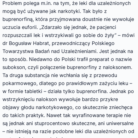
Problem polega m.in. na tym, że leki dla uzależnionych
mogą być używane jak narkotyki. Tak było z
buprenorfiną, która przyjmowana doustnie nie wywołuje
uczucia euforii. „Zdarzało się jednak, że pacjenci
rozpuszczali lek i wstrzykiwali go sobie do żyły” – mówi
dr Bogusław Habrat, przewodniczący Polskiego
Towarzystwa Badań nad Uzależnieniami. Jest jednak na
to sposób. Niedawno do Polski trafił preparat o nazwie
subokson, czyli połączenie buprenorfiny z naloksonem.
Ta druga substancja nie wchłania się z przewodu
pokarmowego, dlatego po prawidłowym zażyciu leku –
w formie tabletki – działa tylko buprenorfina. Jednak po
wstrzyknięciu nalokson wywołuje bardzo przykre
objawy głodu narkotykowego, co skutecznie zniechęca
do takich praktyk. Nawet tak wyrafinowane terapie nie
są jednak ani stuprocentowo skuteczne, ani uniwersalne
– nie istnieją na razie podobne leki dla uzależnionych od