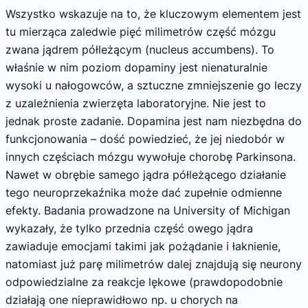
Wszystko wskazuje na to, że kluczowym elementem jest
tu mierząca zaledwie pięć milimetrów część mózgu
zwana jądrem półleżącym (nucleus accumbens). To
właśnie w nim poziom dopaminy jest nienaturalnie
wysoki u nałogowców, a sztuczne zmniejszenie go leczy
z uzależnienia zwierzęta laboratoryjne. Nie jest to
jednak proste zadanie. Dopamina jest nam niezbędna do
funkcjonowania – dość powiedzieć, że jej niedobór w
innych częściach mózgu wywołuje chorobę Parkinsona.
Nawet w obrębie samego jądra półleżącego działanie
tego neuroprzekaźnika może dać zupełnie odmienne
efekty. Badania prowadzone na University of Michigan
wykazały, że tylko przednia część owego jądra
zawiaduje emocjami takimi jak pożądanie i łaknienie,
natomiast już parę milimetrów dalej znajdują się neurony
odpowiedzialne za reakcje lękowe (prawdopodobnie
działają one nieprawidłowo np. u chorych na