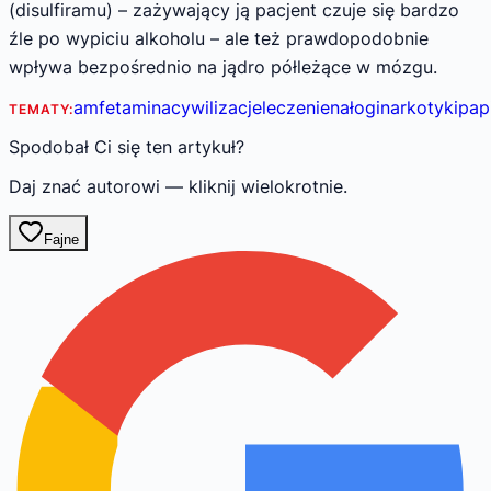
(disulfiramu) – zażywający ją pacjent czuje się bardzo
źle po wypiciu alkoholu – ale też prawdopodobnie
wpływa bezpośrednio na jądro półleżące w mózgu.
amfetamina
cywilizacje
leczenie
nałogi
narkotyki
pap
TEMATY:
Spodobał Ci się ten artykuł?
Daj znać autorowi — kliknij wielokrotnie.
Fajne