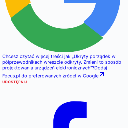
Chcesz czytać więcej treści jak
„
Ukryty porządek w
półprzewodnikach wreszcie odkryty. Zmieni to sposób
projektowania urządzeń elektronicznych
"
?
Dodaj
Focus.pl do preferowanych źródeł w Google
UDOSTĘPNIJ