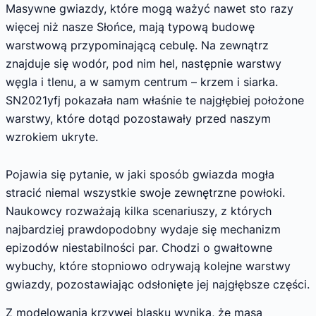
Masywne gwiazdy, które mogą ważyć nawet sto razy
więcej niż nasze Słońce, mają typową budowę
warstwową przypominającą cebulę. Na zewnątrz
znajduje się wodór, pod nim hel, następnie warstwy
węgla i tlenu, a w samym centrum – krzem i siarka.
SN2021yfj pokazała nam właśnie te najgłębiej położone
warstwy, które dotąd pozostawały przed naszym
wzrokiem ukryte.
Pojawia się pytanie, w jaki sposób gwiazda mogła
stracić niemal wszystkie swoje zewnętrzne powłoki.
Naukowcy rozważają kilka scenariuszy, z których
najbardziej prawdopodobny wydaje się mechanizm
epizodów niestabilności par. Chodzi o gwałtowne
wybuchy, które stopniowo odrywają kolejne warstwy
gwiazdy, pozostawiając odsłonięte jej najgłębsze części.
Z modelowania krzywej blasku wynika, że masa