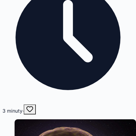
3
minuty
·