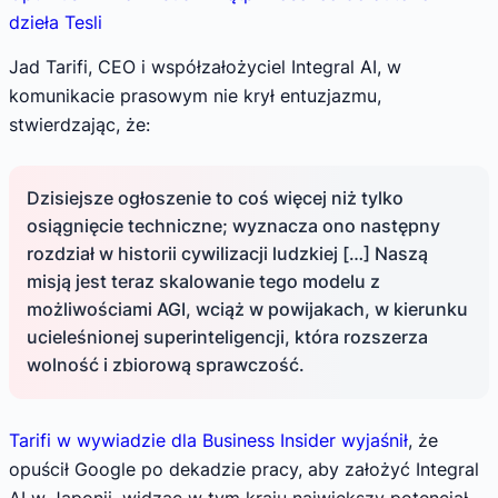
dzieła Tesli
Jad Tarifi, CEO i współzałożyciel Integral AI, w
komunikacie prasowym nie krył entuzjazmu,
stwierdzając, że:
Dzisiejsze ogłoszenie to coś więcej niż tylko
osiągnięcie techniczne; wyznacza ono następny
rozdział w historii cywilizacji ludzkiej […] Naszą
misją jest teraz skalowanie tego modelu z
możliwościami AGI, wciąż w powijakach, w kierunku
ucieleśnionej superinteligencji, która rozszerza
wolność i zbiorową sprawczość.
Tarifi w wywiadzie dla Business Insider wyjaśnił
, że
opuścił Google po dekadzie pracy, aby założyć Integral
AI w Japonii, widząc w tym kraju największy potencjał