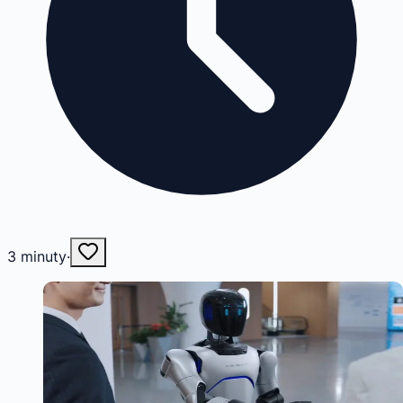
3
minuty
·