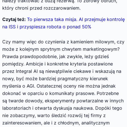
należy traktować z dużą rezerwą. To zdrowy odruch,
który chroni przed rozczarowaniem.
Czytaj też:
To pierwsza taka misja. AI przejmuje kontrolę
na ISS i przyspiesza robota o ponad 50%
Czy mamy więc do czynienia z kamieniem milowym, czy
może z kolejnym sprytnym chwytem marketingowym?
Prawda prawdopodobnie, jak zwykle, leży gdzieś
pomiędzy. Ambicje i konkretne kryteria postawione
przez Integral AI są niewątpliwie ciekawe i wskazują na
nowy, być może bardziej pragmatyczny kierunek
myślenia o AGI. Ostatecznej oceny nie można jednak
dokonać w oparciu o komunikaty prasowe. Potrzebne
są twarde dowody, eksperymenty powtarzalne w innych
laboratoriach i otwarta dyskusja naukowa. Dopóki tego
nie zobaczymy, warto śledzić rozwój tej firmy z
zainteresowaniem, ale i z chłodnym, analitycznym