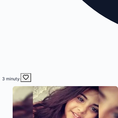
3
minuty
·