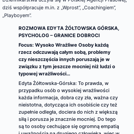
dziś współpracuje m.in. z „Wprost”, „Coachingiem”,
„Playboyem”.
ROZMOWA EDYTA ŻÓŁTOWSKA GÓRSKA,
PSYCHOLOG – GRANICE DOBROCI
Focus: Wysoko Wrażliwe Osoby każdą
rzecz odczuwają całym sobą, problemy
czy nieszczęścia innych poruszają je w
związku z tym jeszcze mocniej niż ludzi o
typowej wrażliwości…
Edyta Żółtowska-Górska: To prawda, w
przypadku osób o wysokiej wrażliwości
każda informacja, dobra czy zła, ważna czy
nieistotna, dotycząca ich osobiście czy też
zupełnie odległa, dociera do nich z większą
siłą i porusza je znacznie mocniej. Do tego
są to osoby cechujące się ogromną empatią
i uważnością na drugiego człowieka, więc w