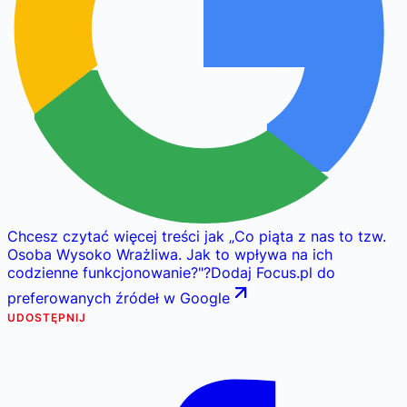
Chcesz czytać więcej treści jak
„
Co piąta z nas to tzw.
Osoba Wysoko Wrażliwa. Jak to wpływa na ich
codzienne funkcjonowanie?
"
?
Dodaj Focus.pl do
preferowanych źródeł w Google
UDOSTĘPNIJ