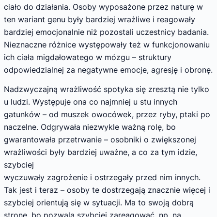
ciało do działania. Osoby wyposażone przez naturę w
ten wariant genu były bardziej wrażliwe i reagowały
bardziej emocjonalnie niż pozostali uczestnicy badania.
Nieznaczne różnice występowały też w funkcjonowaniu
ich ciała migdałowatego w mózgu – struktury
odpowiedzialnej za negatywne emocje, agresję i obronę.
Nadzwyczajną wrażliwość spotyka się zresztą nie tylko
u ludzi. Występuje ona co najmniej u stu innych
gatunków – od muszek owocówek, przez ryby, ptaki po
naczelne. Odgrywała niezwykle ważną rolę, bo
gwarantowała przetrwanie – osobniki o zwiększonej
wrażliwości były bardziej uważne, a co za tym idzie,
szybciej
wyczuwały zagrożenie i ostrzegały przed nim innych.
Tak jest i teraz – osoby te dostrzegają znacznie więcej i
szybciej orientują się w sytuacji. Ma to swoją dobrą
stronę, bo pozwala szybciej zareagować, np. na