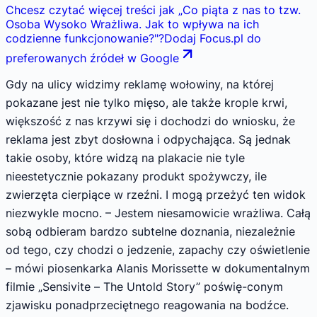
Chcesz czytać więcej treści jak
„
Co piąta z nas to tzw.
Osoba Wysoko Wrażliwa. Jak to wpływa na ich
codzienne funkcjonowanie?
"
?
Dodaj Focus.pl do
preferowanych źródeł w Google
Gdy na ulicy widzimy reklamę wołowiny, na której
pokazane jest nie tylko mięso, ale także krople krwi,
większość z nas krzywi się i dochodzi do wniosku, że
reklama jest zbyt dosłowna i odpychająca. Są jednak
takie osoby, które widzą na plakacie nie tyle
nieestetycznie pokazany produkt spożywczy, ile
zwierzęta cierpiące w rzeźni. I mogą przeżyć ten widok
niezwykle mocno. – Jestem niesamowicie wrażliwa. Całą
sobą odbieram bardzo subtelne doznania, niezależnie
od tego, czy chodzi o jedzenie, zapachy czy oświetlenie
– mówi piosenkarka Alanis Morissette w dokumentalnym
filmie „Sensivite – The Untold Story” poświę-conym
zjawisku ponadprzeciętnego reagowania na bodźce.