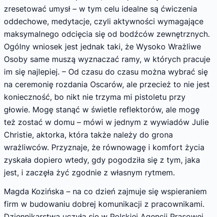
zresetować umysł – w tym celu idealne są ćwiczenia
oddechowe, medytacje, czyli aktywności wymagające
maksymalnego odcięcia się od bodźców zewnętrznych.
Ogólny wniosek jest jednak taki, że Wysoko Wrażliwe
Osoby same muszą wyznaczać ramy, w których pracuje
im się najlepiej. – Od czasu do czasu można wybrać się
na ceremonię rozdania Oscarów, ale przecież to nie jest
konieczność, bo nikt nie trzyma mi pistoletu przy
głowie. Mogę stanąć w świetle reflektorów, ale mogę
też zostać w domu – mówi w jednym z wywiadów Julie
Christie, aktorka, która także należy do grona
wrażliwców. Przyznaje, że równowagę i komfort życia
zyskała dopiero wtedy, gdy pogodziła się z tym, jaka
jest, i zaczęła żyć zgodnie z własnym rytmem.
Magda Kozińska – na co dzień zajmuje się wspieraniem
firm w budowaniu dobrej komunikacji z pracownikami.
Dziennikarstwa uczyła się w Polskiej Agencji Prasowej,