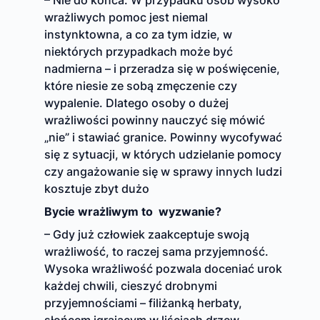
wrażliwych pomoc jest niemal
instynktowna, a co za tym idzie, w
niektórych przypadkach może być
nadmierna – i przeradza się w poświęcenie,
które niesie ze sobą zmęczenie czy
wypalenie. Dlatego osoby o dużej
wrażliwości powinny nauczyć się mówić
„nie” i stawiać granice. Powinny wycofywać
się z sytuacji, w których udzielanie pomocy
czy angażowanie się w sprawy innych ludzi
kosztuje zbyt dużo
Bycie wrażliwym to wyzwanie?
– Gdy już człowiek zaakceptuje swoją
wrażliwość, to raczej sama przyjemność.
Wysoka wrażliwość pozwala doceniać urok
każdej chwili, cieszyć drobnymi
przyjemnościami – filiżanką herbaty,
słońcem igrającym w liściach drzew,