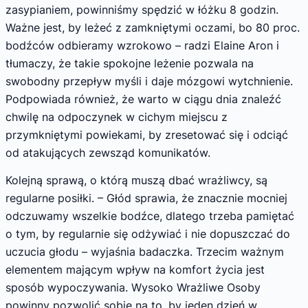
zasypianiem, powinniśmy spędzić w łóżku 8 godzin.
Ważne jest, by leżeć z zamkniętymi oczami, bo 80 proc.
bodźców odbieramy wzrokowo – radzi Elaine Aron i
tłumaczy, że takie spokojne leżenie pozwala na
swobodny przepływ myśli i daje mózgowi wytchnienie.
Podpowiada również, że warto w ciągu dnia znaleźć
chwilę na odpoczynek w cichym miejscu z
przymkniętymi powiekami, by zresetować się i odciąć
od atakujących zewsząd komunikatów.
Kolejną sprawą, o którą muszą dbać wrażliwcy, są
regularne posiłki. – Głód sprawia, że znacznie mocniej
odczuwamy wszelkie bodźce, dlatego trzeba pamiętać
o tym, by regularnie się odżywiać i nie dopuszczać do
uczucia głodu – wyjaśnia badaczka. Trzecim ważnym
elementem mającym wpływ na komfort życia jest
sposób wypoczywania. Wysoko Wrażliwe Osoby
powinny pozwolić sobie na to, by jeden dzień w