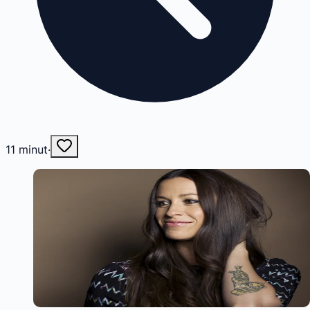
11
minut
·