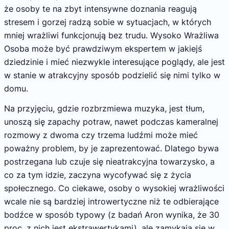
że osoby te na zbyt intensywne doznania reagują
stresem i gorzej radzą sobie w sytuacjach, w których
mniej wrażliwi funkcjonują bez trudu. Wysoko Wrażliwa
Osoba może być prawdziwym ekspertem w jakiejś
dziedzinie i mieć niezwykle interesujące poglądy, ale jest
w stanie w atrakcyjny sposób podzielić się nimi tylko w
domu.
Na przyjęciu, gdzie rozbrzmiewa muzyka, jest tłum,
unoszą się zapachy potraw, nawet podczas kameralnej
rozmowy z dwoma czy trzema ludźmi może mieć
poważny problem, by je zaprezentować. Dlatego bywa
postrzegana lub czuje się nieatrakcyjna towarzysko, a
co za tym idzie, zaczyna wycofywać się z życia
społecznego. Co ciekawe, osoby o wysokiej wrażliwości
wcale nie są bardziej introwertyczne niż te odbierające
bodźce w sposób typowy (z badań Aron wynika, że 30
proc. z nich jest ekstrawertykami), ale zamykają się w