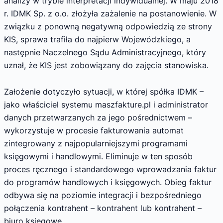
analizy w trybie interpretacji indywidualnej. W maju 2018
r. IDMK Sp. z o.o. złożyła zażalenie na postanowienie. W
związku z ponowną negatywną odpowiedzią ze strony
KIS, sprawa trafiła do najpierw Wojewódzkiego, a
następnie Naczelnego Sądu Administracyjnego, który
uznał, że KIS jest zobowiązany do zajęcia stanowiska.
Założenie dotyczyło sytuacji, w której spółka IDMK –
jako właściciel systemu maszfakture.pl i administrator
danych przetwarzanych za jego pośrednictwem –
wykorzystuje w procesie fakturowania automat
zintegrowany z najpopularniejszymi programami
księgowymi i handlowymi. Eliminuje w ten sposób
proces ręcznego i standardowego wprowadzania faktur
do programów handlowych i księgowych. Obieg faktur
odbywa się na poziomie integracji i bezpośredniego
połączenia kontrahent – kontrahent lub kontrahent –
biuro księgowe.