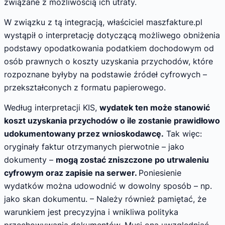
związane z możliwością ich utraty.
W związku z tą integracją, właściciel maszfakture.pl
wystąpił o interpretację dotyczącą możliwego obniżenia
podstawy opodatkowania podatkiem dochodowym od
osób prawnych o koszty uzyskania przychodów, które
rozpoznane byłyby na podstawie źródeł cyfrowych –
przekształconych z formatu papierowego.
Według interpretacji KIS,
wydatek ten może stanowić
koszt uzyskania przychodów o ile zostanie prawidłowo
udokumentowany przez wnioskodawcę.
Tak więc:
oryginały faktur otrzymanych pierwotnie – jako
dokumenty –
mogą zostać zniszczone po utrwaleniu
cyfrowym oraz zapisie na serwer.
Poniesienie
wydatków można udowodnić w dowolny sposób – np.
jako skan dokumentu. – Należy również pamiętać, że
warunkiem jest precyzyjna i wnikliwa polityka
przechowywania dokumentów. Musi ona uwzględniać