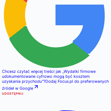
Chcesz czytać więcej treści jak
„
Wydatki firmowe
udokumentowane cyfrowo mogą być kosztem
uzyskania przychodu
"
?
Dodaj Focus.pl do preferowanych
źródeł w Google
UDOSTĘPNIJ