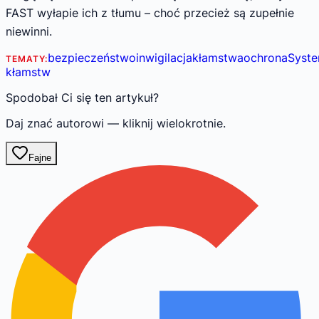
FAST wyłapie ich z tłumu – choć przecież są zupełnie
niewinni.
bezpieczeństwo
inwigilacja
kłamstwa
ochrona
Syst
TEMATY:
kłamstw
Spodobał Ci się ten artykuł?
Daj znać autorowi — kliknij wielokrotnie.
Fajne