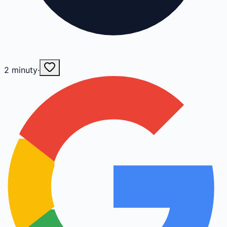
2
minuty
·