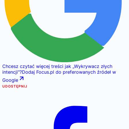
Chcesz czytać więcej treści jak
„
Wykrywacz złych
intencji
"
?
Dodaj Focus.pl do preferowanych źródeł w
Google
UDOSTĘPNIJ