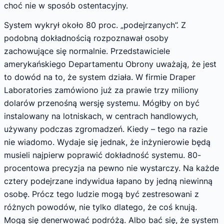
choć nie w sposób ostentacyjny.
System wykrył około 80 proc. „podejrzanych”. Z
podobną dokładnością rozpoznawał osoby
zachowujące się normalnie. Przedstawiciele
amerykańskiego Departamentu Obrony uważają, że jest
to dowód na to, że system działa. W firmie Draper
Laboratories zamówiono już za prawie trzy miliony
dolarów przenośną wersję systemu. Mógłby on być
instalowany na lotniskach, w centrach handlowych,
używany podczas zgromadzeń. Kiedy – tego na razie
nie wiadomo. Wydaje się jednak, że inżynierowie będą
musieli najpierw poprawić dokładność systemu. 80-
procentowa precyzja na pewno nie wystarczy. Na każde
cztery podejrzane indywidua łapano by jedną niewinną
osobę. Prócz tego ludzie mogą być zestresowani z
różnych powodów, nie tylko dlatego, że coś knują.
Mogą się denerwować podróżą. Albo bać się, że system