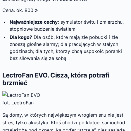
Cena: ok. 800 zł
Najważniejsze cechy:
symulator świtu i zmierzchu,
stopniowe budzenie światłem
Dla kogo?
Dla osób, które mają złe pobudki i źle
znoszą głośne alarmy; dla pracujących w stałych
godzinach; dla tych, którzy chcą uspokoić poranki
bez siłowania się ze sobą
LectroFan EVO. Cisza, która potrafi
brzmieć
fot. LectroFan
Są domy, w których największym wrogiem snu nie jest
stres, tylko akustyka. Ktoś chodzi po klatce, samochód
przejeżdża pod oknem, kaloryfer “strzela”, pies sąsiada