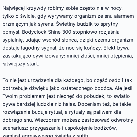
Najwięcej krzywdy robimy sobie często nie w nocy,
tylko o świcie, gdy wyrywamy organizm ze snu alarmem
brzmiącym jak syrena. Świetlny budzik to sprytny
pomysł. Bodyclock Shine 300 stopniowo rozjaśnia
sypialnię, udając wschód słońca, dzięki czemu organizm
dostaje łagodny sygnał, że noc się kończy. Efekt bywa
zaskakująco cywilizowany: mniej złości, mniej otępienia,
łatwiejszy start.
To nie jest urządzenie dla każdego, bo część osób i tak
potrzebuje dźwięku jako ostatecznego bodźca. Ale jeśli
Twoim problemem jest niechęć do pobudek, to światło
bywa bardziej ludzkie niż hałas. Doceniam też, że takie
rozwiązanie buduje rytuał, a rytuały są paliwem dla
dobrego snu. Wieczorem możesz zastosować odwrotny
scenariusz: przygaszanie i uspokojenie bodźców,
zamiast agresywnego światła z sufitu.