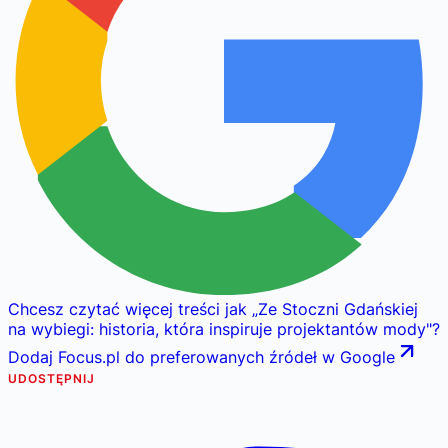
Chcesz czytać więcej treści jak
„
Ze Stoczni Gdańskiej
na wybiegi: historia, która inspiruje projektantów mody
"
?
Dodaj Focus.pl do preferowanych źródeł w Google
UDOSTĘPNIJ