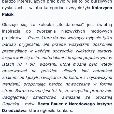
bardzo interesujących prac było wiele to po burzliwych
dyskusjach – w obu kategoriach zwyciężyła
Katarzyna
Pałcik
.
Okazuje się, że kolebka „Solidarności” jest świetną
inspiracją do tworzenia niezwykłych modowych
projektów. –
Prace, które do nas wpłynęły były nie tylko
bardzo oryginalne, ale przede wszystkim doskonale
przemyślane w każdym szczególe. Niektórzy autorzy
inspirowali się m.in. materiałami i krojami popularnymi w
latach 70. i 80., wzorami, które można było wtedy
obserwować na polskich ulicach. Inni natomiast
znakomicie łączyli nawiązania do historii z najnowszymi
trendami, proponując bardzo nowoczesne w formie
stroje. Bardzo ważne jest też to, że wszystkie propozycje
uwzględniały dziedzictwo związane ze Stocznią
Gdańską
– mówi
Beata Bauer z Narodowego Instytut
Dziedzictwa
, które ogłosiło konkurs.