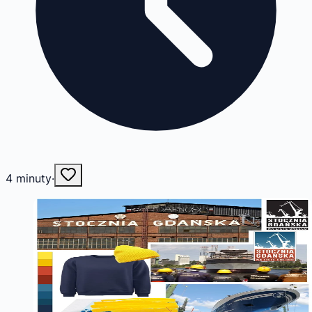
4
minuty
·