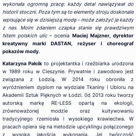
wykonała ogromną pracę: każdy detal nawiązywał do
historii stoczni. Poza tym są to elementy stroju doskonale
wpisujące się w dzisiejszą modę – może założyć je każdy
z nas. Moim zdaniem czapka stanie się prawdziwym
hitem polskich ulic
– ocenia
Maciej Majzner, dyrektor
kreatywny marki DASTAN, reżyser i choreograf
pokazów mody
.
Katarzyna Pałcik
to projektantka i rzeźbiarka urodzona
w 1989 roku w Cieszynie. Prywatnie i zawodowo jest
związana z Łodzią. W 2014 roku obroniła z
wyróżnieniem dyplom na wydziale Tkaniny i Ubioru na
Akademii Sztuk Pięknych w Łodzi. 0d 2013 roku tworzy
autorską markę RE-LESS opartą na ekologii,
zrównoważonej modzie oraz kultywowaniu
tradycyjnego rzemiosła i wysokiego krawiectwa. W
pracach opiera się na metodzie upcyklingu połączonego
z wysoką jakością wykonania. Jej twórczość