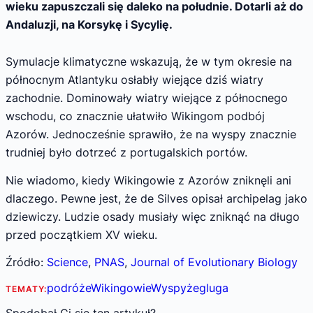
wieku zapuszczali się daleko na południe. Dotarli aż do
Andaluzji, na Korsykę i Sycylię.
Symulacje klimatyczne wskazują, że w tym okresie na
północnym Atlantyku osłabły wiejące dziś wiatry
zachodnie. Dominowały wiatry wiejące z północnego
wschodu, co znacznie ułatwiło Wikingom podbój
Azorów. Jednocześnie sprawiło, że na wyspy znacznie
trudniej było dotrzeć z portugalskich portów.
Nie wiadomo, kiedy Wikingowie z Azorów zniknęli ani
dlaczego. Pewne jest, że de Silves opisał archipelag jako
dziewiczy. Ludzie osady musiały więc zniknąć na długo
przed początkiem XV wieku.
Źródło:
Science
,
PNAS
,
Journal of Evolutionary Biology
podróże
Wikingowie
Wyspy
żegluga
TEMATY: