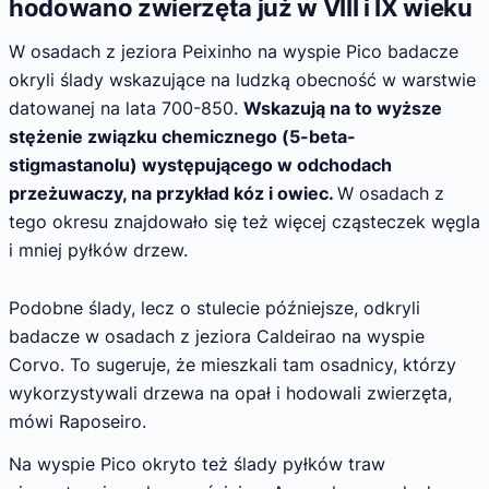
hodowano zwierzęta już w VIII i IX wieku
W osadach z jeziora Peixinho na wyspie Pico badacze
okryli ślady wskazujące na ludzką obecność w warstwie
datowanej na lata 700-850.
Wskazują na to wyższe
stężenie związku chemicznego (5-beta-
stigmastanolu) występującego w odchodach
przeżuwaczy, na przykład kóz i owiec.
W osadach z
tego okresu znajdowało się też więcej cząsteczek węgla
i mniej pyłków drzew.
Podobne ślady, lecz o stulecie późniejsze, odkryli
badacze w osadach z jeziora Caldeirao na wyspie
Corvo. To sugeruje, że mieszkali tam osadnicy, którzy
wykorzystywali drzewa na opał i hodowali zwierzęta,
mówi Raposeiro.
Na wyspie Pico okryto też ślady pyłków traw