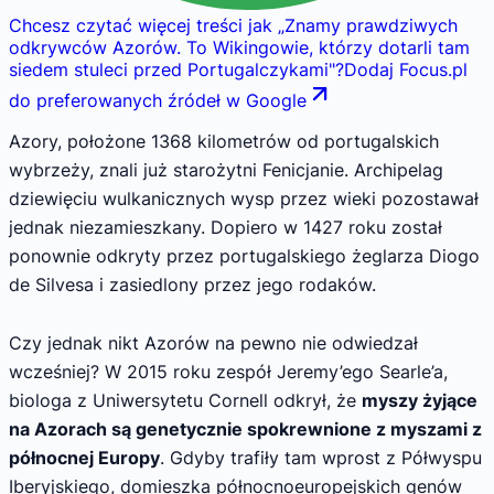
Chcesz czytać więcej treści jak
„
Znamy prawdziwych
odkrywców Azorów. To Wikingowie, którzy dotarli tam
siedem stuleci przed Portugalczykami
"
?
Dodaj Focus.pl
do preferowanych źródeł w Google
Azory, położone 1368 kilometrów od portugalskich
wybrzeży, znali już starożytni Fenicjanie. Archipelag
dziewięciu wulkanicznych wysp przez wieki pozostawał
jednak niezamieszkany. Dopiero w 1427 roku został
ponownie odkryty przez portugalskiego żeglarza Diogo
de Silvesa i zasiedlony przez jego rodaków.
Czy jednak nikt Azorów na pewno nie odwiedzał
wcześniej? W 2015 roku zespół Jeremy’ego Searle’a,
biologa z Uniwersytetu Cornell odkrył, że
myszy żyjące
na Azorach są genetycznie spokrewnione z myszami z
północnej Europy
. Gdyby trafiły tam wprost z Półwyspu
Iberyjskiego, domieszka północnoeuropejskich genów