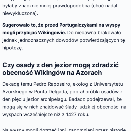
byłaby znacznie mniej prawdopodobna (choć nadal
niewykluczona).
Sugerowało to, że przed Portugalczykami na wyspy
mogli przybijać Wikingowie.
Do niedawna brakowało
jednak jednoznacznych dowodów potwierdzających tę
hipotezę.
Czy osady z den jezior mogą zdradzić
obecność Wikingów na Azorach
Dekadę temu Pedro Raposeiro, ekolog z Uniwersytetu
Azorskiego w Ponta Delgada, pobrał próbki osadów z
den pięciu jezior archipelagu. Badacz podejrzewał, że
mogą się w nich znajdować ślady ludzkiej obecności na
wyspach wcześniejsze niż z 1427 roku.
Na wyspy mogli dotrzeć inni, zapomniani przez historię,