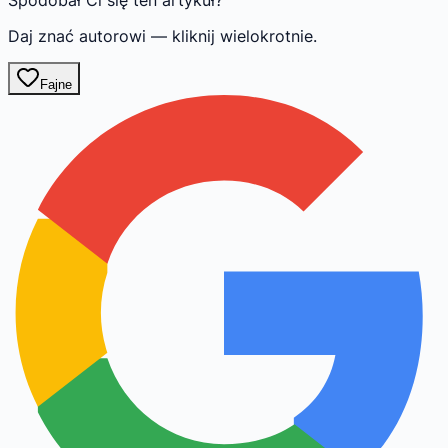
Spodobał Ci się ten artykuł?
Daj znać autorowi — kliknij wielokrotnie.
Fajne