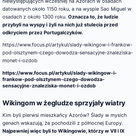
niewystępujących wcześniej na Azorach w osadach
datowanych około 1150 roku, a na wyspie Sao Miguel w
osadach z około 1300 roku.
Oznacza to, że ludzie
przybyli na wyspy i żyli na nich już stulecia przed
odkryciem przez Portugalczyków.
https://www.focus.pl/artykul/slady-wikingow-i-frankow-
pod-olsztynem-czego-dowodza-sensacyjne-znaleziska-
monet-i-ozdob
https://www.focus.pl/artykul/slady-wikingow-i-
frankow-pod-olsztynem-czego-dowodza-
sensacyjne-znaleziska-monet-i-ozdob
Wikingom w żegludze sprzyjały wiatry
Kim byli pierwsi mieszkańcy Azorów? Ślady w mysich
genach wskazują, że pochodzili z północnej Europy.
Najpewniej więc byli to Wikingowie, którzy w VII i IX