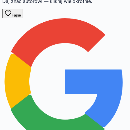
Daj znać autorowi — kliknij wielokrotnie.
Fajne