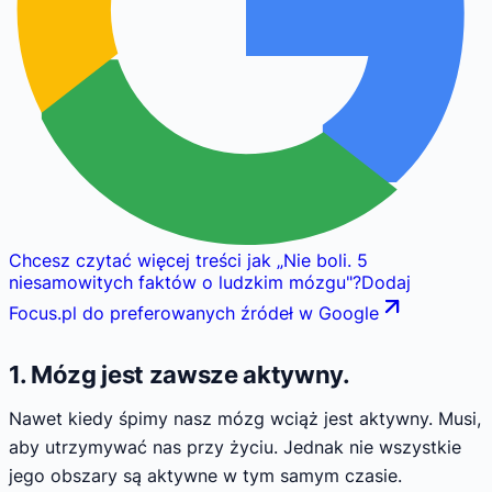
Chcesz czytać więcej treści jak
„
Nie boli. 5
niesamowitych faktów o ludzkim mózgu
"
?
Dodaj
Focus.pl do preferowanych źródeł w Google
1. Mózg jest zawsze aktywny.
Nawet kiedy śpimy nasz mózg wciąż jest aktywny. Musi,
aby utrzymywać nas przy życiu. Jednak nie wszystkie
jego obszary są aktywne w tym samym czasie.