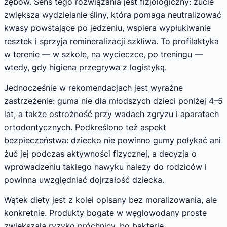
zębów. Sens tego rozwiązania jest fizjologiczny: żucie
zwiększa wydzielanie śliny, która pomaga neutralizować
kwasy powstające po jedzeniu, wspiera wypłukiwanie
resztek i sprzyja remineralizacji szkliwa. To profilaktyka
w terenie — w szkole, na wycieczce, po treningu —
wtedy, gdy higiena przegrywa z logistyką.
Jednocześnie w rekomendacjach jest wyraźne
zastrzeżenie: guma nie dla młodszych dzieci poniżej 4–5
lat, a także ostrożność przy wadach zgryzu i aparatach
ortodontycznych. Podkreślono też aspekt
bezpieczeństwa: dziecko nie powinno gumy połykać ani
żuć jej podczas aktywności fizycznej, a decyzja o
wprowadzeniu takiego nawyku należy do rodziców i
powinna uwzględniać dojrzałość dziecka.
Wątek diety jest z kolei opisany bez moralizowania, ale
konkretnie. Produkty bogate w węglowodany proste
zwiększają ryzyko próchnicy, bo bakterie