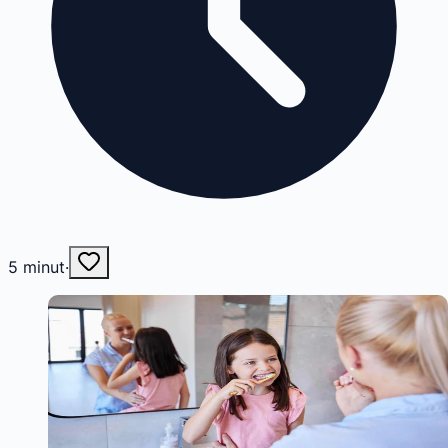
5
minut
·