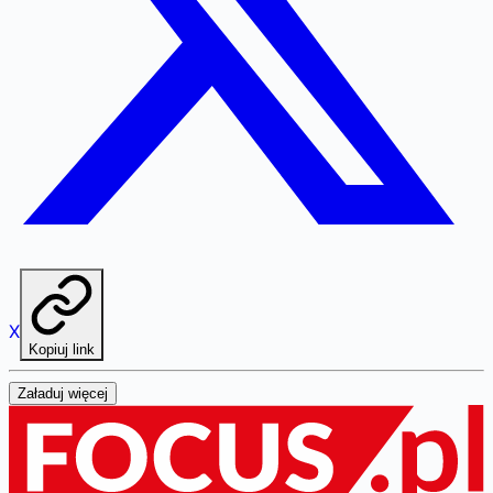
X
Kopiuj link
Załaduj więcej