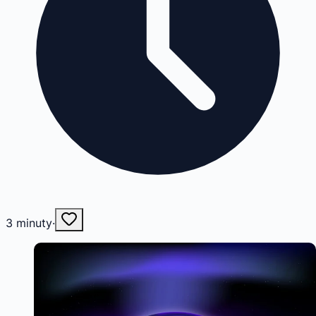
3
minuty
·