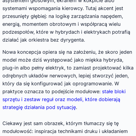
asystentem głosowym, ekranem w kokpicie albo
systemami wspomagania kierowcy. Tutaj akcent jest
przesunięty głębiej: na logikę zarządzania napędem,
energią, momentem obrotowym i współpracą wielu
podzespołów, które w hybrydach i elektrykach potrafią
działać jak orkiestra bez dyrygenta.
Nowa koncepcja opiera się na założeniu, że skoro jeden
model może dziś występować jako miękka hybryda,
plug-in albo pełny elektryk, to zamiast projektować kilka
odrębnych układów nerwowych, lepiej stworzyć jeden,
który da się konfigurować jak oprogramowanie. W
praktyce oznacza to podejście modułowe:
stałe bloki
sprzętu i zestaw reguł oraz modeli, które dobierają
strategię działania pod sytuację
.
Ciekawy jest sam obrazek, którym tłumaczy się tę
modułowość: inspiracja technikami druku i układaniem