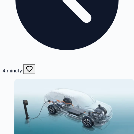
4
minuty
·