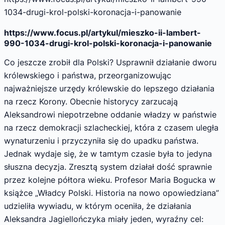
1034-drugi-krol-polski-koronacja-i-panowanie
https://www.focus.pl/artykul/mieszko-ii-lambert-
990-1034-drugi-krol-polski-koronacja-i-panowanie
Co jeszcze zrobił dla Polski? Usprawnił działanie dworu
królewskiego i państwa, przeorganizowując
najważniejsze urzędy królewskie do lepszego działania
na rzecz Korony. Obecnie historycy zarzucają
Aleksandrowi niepotrzebne oddanie władzy w państwie
na rzecz demokracji szlacheckiej, która z czasem uległa
wynaturzeniu i przyczyniła się do upadku państwa.
Jednak wydaje się, że w tamtym czasie była to jedyna
słuszna decyzja. Zresztą system działał dość sprawnie
przez kolejne półtora wieku. Profesor Maria Bogucka w
książce „Władcy Polski. Historia na nowo opowiedziana”
udzieliła wywiadu, w którym oceniła, że działania
Aleksandra Jagiellończyka miały jeden, wyraźny cel: