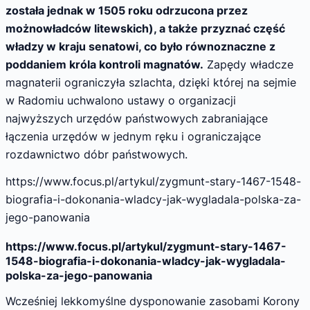
została jednak w 1505 roku odrzucona przez
możnowładców litewskich), a także przyznać część
władzy w kraju senatowi, co było równoznaczne z
poddaniem króla kontroli magnatów.
Zapędy władcze
magnaterii ograniczyła szlachta, dzięki której na sejmie
w Radomiu uchwalono ustawy o organizacji
najwyższych urzędów państwowych zabraniające
łączenia urzędów w jednym ręku i ograniczające
rozdawnictwo dóbr państwowych.
https://www.focus.pl/artykul/zygmunt-stary-1467-1548-
biografia-i-dokonania-wladcy-jak-wygladala-polska-za-
jego-panowania
https://www.focus.pl/artykul/zygmunt-stary-1467-
1548-biografia-i-dokonania-wladcy-jak-wygladala-
polska-za-jego-panowania
Wcześniej lekkomyślne dysponowanie zasobami Korony