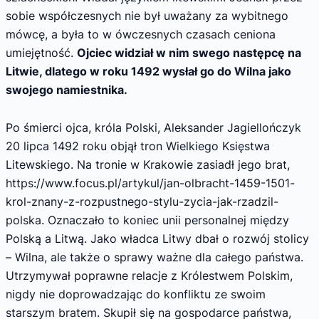
sobie współczesnych nie był uważany za wybitnego
mówcę, a była to w ówczesnych czasach ceniona
umiejętność.
Ojciec widział w nim swego następcę na
Litwie, dlatego w roku 1492 wysłał go do Wilna jako
swojego namiestnika.
Po śmierci ojca, króla Polski, Aleksander Jagiellończyk
20 lipca 1492 roku objął tron Wielkiego Księstwa
Litewskiego. Na tronie w Krakowie zasiadł jego brat,
https://www.focus.pl/artykul/jan-olbracht-1459-1501-
krol-znany-z-rozpustnego-stylu-zycia-jak-rzadzil-
polska. Oznaczało to koniec unii personalnej między
Polską a Litwą. Jako władca Litwy dbał o rozwój stolicy
– Wilna, ale także o sprawy ważne dla całego państwa.
Utrzymywał poprawne relacje z Królestwem Polskim,
nigdy nie doprowadzając do konfliktu ze swoim
starszym bratem. Skupił się na gospodarce państwa,