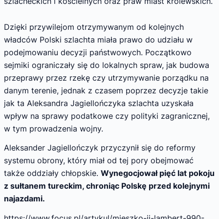
szlacheckich i kościelnych oraz praw miast królewskich.
Dzięki przywilejom otrzymywanym od kolejnych
władców Polski szlachta miała prawo do udziału w
podejmowaniu decyzji państwowych. Początkowo
sejmiki ograniczały się do lokalnych spraw, jak budowa
przeprawy przez rzekę czy utrzymywanie porządku na
danym terenie, jednak z czasem poprzez decyzje takie
jak ta Aleksandra Jagiellończyka szlachta uzyskała
wpływ na sprawy podatkowe czy polityki zagranicznej,
w tym prowadzenia wojny.
Aleksander Jagiellończyk przyczynił się do reformy
systemu obrony, który miał od tej pory obejmować
także oddziały chłopskie.
Wynegocjował pięć lat pokoju
z sułtanem tureckim, chroniąc Polskę przed kolejnymi
najazdami.
https://www.focus.pl/artykul/mieszko-ii-lambert-990-