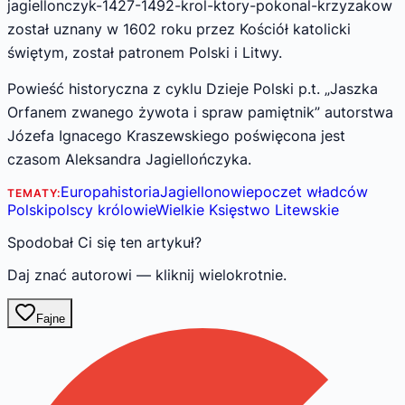
jagiellonczyk-1427-1492-krol-ktory-pokonal-krzyzakow
został uznany w 1602 roku przez Kościół katolicki
świętym, został patronem Polski i Litwy.
Powieść historyczna z cyklu Dzieje Polski p.t. „Jaszka
Orfanem zwanego żywota i spraw pamiętnik” autorstwa
Józefa Ignacego Kraszewskiego poświęcona jest
czasom Aleksandra Jagiellończyka.
Europa
historia
Jagiellonowie
poczet władców
TEMATY:
Polski
polscy królowie
Wielkie Księstwo Litewskie
Spodobał Ci się ten artykuł?
Daj znać autorowi — kliknij wielokrotnie.
Fajne