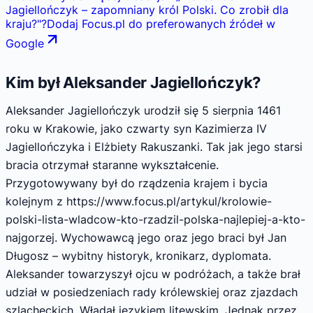
Jagiellończyk – zapomniany król Polski. Co zrobił dla
kraju?
"
?
Dodaj Focus.pl do preferowanych źródeł w
Google
Kim był Aleksander Jagiellończyk?
Aleksander Jagiellończyk urodził się 5 sierpnia 1461
roku w Krakowie, jako czwarty syn Kazimierza IV
Jagiellończyka i Elżbiety Rakuszanki. Tak jak jego starsi
bracia otrzymał staranne wykształcenie.
Przygotowywany był do rządzenia krajem i bycia
kolejnym z https://www.focus.pl/artykul/krolowie-
polski-lista-wladcow-kto-rzadzil-polska-najlepiej-a-kto-
najgorzej. Wychowawcą jego oraz jego braci był Jan
Długosz – wybitny historyk, kronikarz, dyplomata.
Aleksander towarzyszył ojcu w podróżach, a także brał
udział w posiedzeniach rady królewskiej oraz zjazdach
szlacheckich. Władał językiem litewskim. Jednak przez