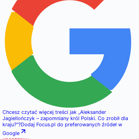
Chcesz czytać więcej treści jak
„
Aleksander
Jagiellończyk – zapomniany król Polski. Co zrobił dla
kraju?
"
?
Dodaj Focus.pl do preferowanych źródeł w
Google