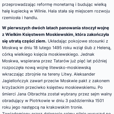
przeprowadzając reformę monetarną i budując wielką
halę kupiecką w Wilnie. Hala stała się miejscem rozwoju
rzemiosła i handlu.
W pierwszych dwóch latach panowania stoczył wojnę
z Wielkim Księstwem Moskiewskim, która zakończyła
się utratą części ziem.
Układając pokojowe stosunki z
Moskwą w dniu 18 lutego 1495 roku wziął ślub z Heleną,
córką wielkiego księcia moskiewskiego. Jednak
Moskwa, wspierana przez Tatarów już pięć lat później
rozpoczęła nową wojnę litewsko-moskiewską
wkraczając zbrojnie na tereny Litwy. Aleksander
Jagiellończyk zawarł przeciw Moskwie pakt z zakonem
krzyżackim przeciwko księstwu moskiewskiemu. Po
śmierci Jana Olbrachta został wybrany przez sejm walny
obradujący w Piotrkowie w dniu 3 października 1501
roku jego następcą na krakowskim tronie.
Zawiadomiony przez delegację sejmu pilnie wyruszył po