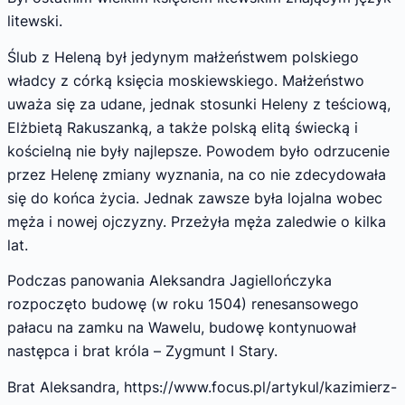
litewski.
Ślub z Heleną był jedynym małżeństwem polskiego
władcy z córką księcia moskiewskiego. Małżeństwo
uważa się za udane, jednak stosunki Heleny z teściową,
Elżbietą Rakuszanką, a także polską elitą świecką i
kościelną nie były najlepsze. Powodem było odrzucenie
przez Helenę zmiany wyznania, na co nie zdecydowała
się do końca życia. Jednak zawsze była lojalna wobec
męża i nowej ojczyzny. Przeżyła męża zaledwie o kilka
lat.
Podczas panowania Aleksandra Jagiellończyka
rozpoczęto budowę (w roku 1504) renesansowego
pałacu na zamku na Wawelu, budowę kontynuował
następca i brat króla – Zygmunt I Stary.
Brat Aleksandra, https://www.focus.pl/artykul/kazimierz-