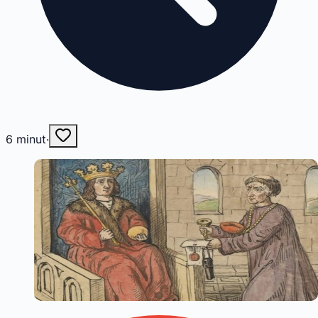
6
minut
·