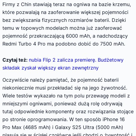
Firmy z Chin stawiają teraz na ogniwa na bazie krzemu,
które pozwalają na zaoferowanie większej pojemności
bez zwiększania fizycznych rozmiarów baterii. Dzięki
temu w topowych modelach można już zaoferować
pojemność przekraczającą 6000 mAh, a nadchodzący
Redmi Turbo 4 Pro ma podobno dobić do 7500 mAh.
Czytaj też:
nubia Flip 2 zalicza premierę. Budżetowy
składak zyskał większy ekran zewnętrzny
Oczywiście należy pamiętać, że pojemność baterii
niekoniecznie musi przekładać się na jego żywotność.
Wiele testów wykazało na tym polu przewagę modeli z
mniejszymi ogniwami, ponieważ dużą rolę odrywają
tutaj odpowiednie komponenty oraz rozwiązania stojące
po stronie oprogramowania. W ten sposób iPhone 16
Pro Max (4685 mAh) i Galaxy S25 Ultra (5000 mAh)
plasują się w ścisłej czołówce jeśli chodzi o żywotność i