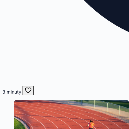
3
minuty
·