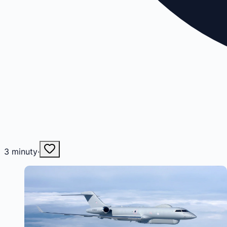
3
minuty
·