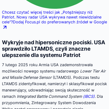
Chcesz czytać więcej treści jak
„
Potężniejszy niż
Patriot. Nowy radar USA wykrywa nawet niewidzialne
cele
"
?
Dodaj Focus.pl do preferowanych źródeł w Google
Wykryje nad hipersoniczne pociski. USA
sprawdziło LTAMDS, czyli znaczne
ulepszenie dla systemu Patriot
7 lutego 2025 roku Armia USA zademonstrowała
możliwości nowego systemu radarowego
Lower Tier Air
and Missile Defense Sensor
(LTAMDS). Podczas testu
LTAMDS zidentyfikował, namierzył i sklasyfikował pocisk
manewrujący, udowadniając swoją skuteczność w
ramach
Integrated Battle Command System
(IBCS)
. Dla
przypomnienia, Zintegrowany System Dowodzenia
Walką został opracowany i pozostaje ciągle