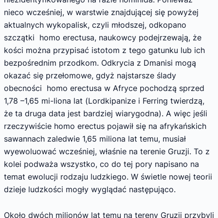
nieco wcześniej, w warstwie znajdującej się powyżej
aktualnych wykopalisk, czyli młodszej, odkopano
szczątki homo erectusa, naukowcy podejrzewają, że
kości można przypisać istotom z tego gatunku lub ich
bezpośrednim przodkom. Odkrycia z Dmanisi mogą
okazać się przełomowe, gdyż najstarsze ślady
obecności homo erectusa w Afryce pochodzą sprzed
1,78 –1,65 mi-liona lat (Lordkipanize i Ferring twierdzą,
że ta druga data jest bardziej wiarygodna). A więc jeśli
rzeczywiście homo erectus pojawił się na afrykańskich
sawannach zaledwie 1,65 miliona lat temu, musiał
wyewoluować wcześniej, właśnie na terenie Gruzji. To z
kolei podważa wszystko, co do tej pory napisano na
temat ewolucji rodzaju ludzkiego. W świetle nowej teorii
dzieje ludzkości mogły wyglądać następująco.
Około dwóch milionów lat temu na tereny Gruzji przybyli