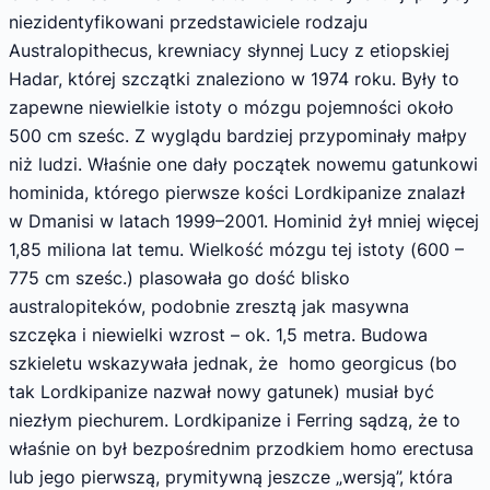
niezidentyfikowani przedstawiciele rodzaju
Australopithecus, krewniacy słynnej Lucy z etiopskiej
Hadar, której szczątki znaleziono w 1974 roku. Były to
zapewne niewielkie istoty o mózgu pojemności około
500 cm sześc. Z wyglądu bardziej przypominały małpy
niż ludzi. Właśnie one dały początek nowemu gatunkowi
hominida, którego pierwsze kości Lordkipanize znalazł
w Dmanisi w latach 1999–2001. Hominid żył mniej więcej
1,85 miliona lat temu. Wielkość mózgu tej istoty (600 –
775 cm sześc.) plasowała go dość blisko
australopiteków, podobnie zresztą jak masywna
szczęka i niewielki wzrost – ok. 1,5 metra. Budowa
szkieletu wskazywała jednak, że homo georgicus (bo
tak Lordkipanize nazwał nowy gatunek) musiał być
niezłym piechurem. Lordkipanize i Ferring sądzą, że to
właśnie on był bezpośrednim przodkiem homo erectusa
lub jego pierwszą, prymitywną jeszcze „wersją”, która