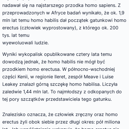
nadawał się na najstarszego przodka homo sapiens. Z
przeprowadzonych w Afryce badań wynikało, że ok. 1,9
mln lat temu homo habilis dał początek gatunkowi homo
erectus (człowiek wyprostowany), z którego ok. 200
tys. lat temu
wyewoluowali ludzie.
Wyniki wykopalisk opublikowane cztery lata temu
dowodzą jednak, że homo habilis nie mógł być
przodkiem homo erectusa. W północno-wschodniej
części Kenii, w regionie Ileret, zespół Meave i Luise
Leakey znalazł górną szczękę homo habilisa. Liczyła
zaledwie 1,44 mln lat. To najmłodszy z odkopanych do
tej pory szczątków przedstawiciela tego gatunku.
Znalezisko oznacza, że człowiek zręczny oraz homo
erectus żyli obok siebie przez długi okres: pół miliona