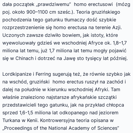
dała początek „prawdziwemu” homo erectusowi (mózg
poj. około 900–1100 cm sześc.). Teoria gruzińskiego
pochodzenia tego gatunku tłumaczy dość szybkie
rozprzestrzenienie się homo erectusa na terenie Azji.
Uczonych zawsze dziwiło bowiem, jak istoty, które
wyewoluowały gdzieś we wschodniej Afryce ok. 1,8–1,7
miliona lat temu, już 1,7 miliona lat temu mogły pojawić
się w Chinach i dotrzeć na Jawę sto tysięcy lat później.
Lordkipanize i Ferring sugerują też, że równie szybko jak
na wschód, gruziński homo erectus ruszył na zachód i
dalej na południe w kierunku wschodniej Afryki. Tam
właśnie znaleziono najstarsze afrykańskie szczątki
przedstawicieli tego gatunku, jak na przykład chłopca
sprzed 1,6-1,5 miliona lat odkopanego nad jeziorem
Turkana w Kenii. Kontrowersyjna teoria opisana w
„Proceedings of the National Academy of Sciences”