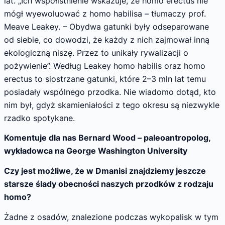
lat. „Ich współistnienie wskazuje, że homo erectus nie
mógł wyewoluować z homo habilisa – tłumaczy prof.
Meave Leakey. – Obydwa gatunki były odseparowane
od siebie, co dowodzi, że każdy z nich zajmował inną
ekologiczną niszę. Przez to unikały rywalizacji o
pożywienie”. Według Leakey homo habilis oraz homo
erectus to siostrzane gatunki, które 2–3 mln lat temu
posiadały wspólnego przodka. Nie wiadomo dotąd, kto
nim był, gdyż skamieniałości z tego okresu są niezwykle
rzadko spotykane.
Komentuje dla nas Bernard Wood – paleoantropolog,
wykładowca na George Washington University
Czy jest możliwe, że w Dmanisi znajdziemy jeszcze
starsze ślady obecności naszych przodków z rodzaju
homo?
Żadne z osadów, znalezione podczas wykopalisk w tym