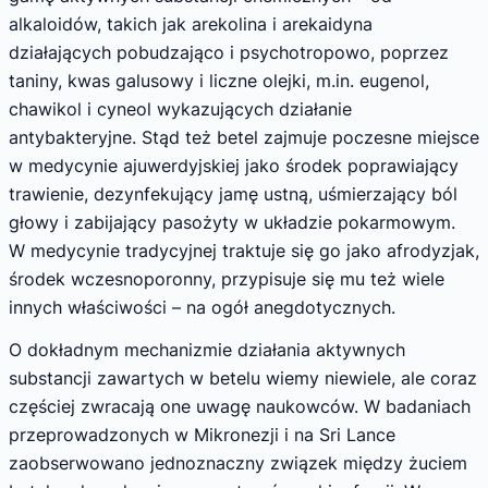
alkaloidów, takich jak arekolina i arekaidyna
działających pobudzająco i psychotropowo, poprzez
taniny, kwas galusowy i liczne olejki, m.in. eugenol,
chawikol i cyneol wykazujących działanie
antybakteryjne. Stąd też betel zajmuje poczesne miejsce
w medycynie ajuwerdyjskiej jako środek poprawiający
trawienie, dezynfekujący jamę ustną, uśmierzający ból
głowy i zabijający pasożyty w układzie pokarmowym.
W medycynie tradycyjnej traktuje się go jako afrodyzjak,
środek wczesnoporonny, przypisuje się mu też wiele
innych właściwości – na ogół anegdotycznych.
O dokładnym mechanizmie działania aktywnych
substancji zawartych w betelu wiemy niewiele, ale coraz
częściej zwracają one uwagę naukowców. W badaniach
przeprowadzonych w Mikronezji i na Sri Lance
zaobserwowano jednoznaczny związek między żuciem