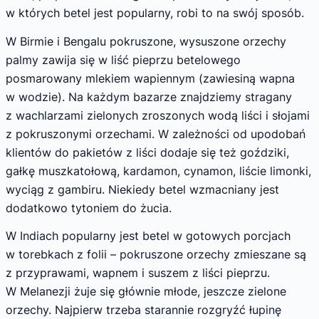
w których betel jest popularny, robi to na swój sposób.
W Birmie i Bengalu pokruszone, wysuszone orzechy
palmy zawija się w liść pieprzu betelowego
posmarowany mlekiem wapiennym (zawiesiną wapna
w wodzie). Na każdym bazarze znajdziemy stragany
z wachlarzami zielonych zroszonych wodą liści i słojami
z pokruszonymi orzechami. W zależności od upodobań
klientów do pakietów z liści dodaje się też goździki,
gałkę muszkatołową, kardamon, cynamon, liście limonki,
wyciąg z gambiru. Niekiedy betel wzmacniany jest
dodatkowo tytoniem do żucia.
W Indiach popularny jest betel w gotowych porcjach
w torebkach z folii – pokruszone orzechy zmieszane są
z przyprawami, wapnem i suszem z liści pieprzu.
W Melanezji żuje się głównie młode, jeszcze zielone
orzechy. Najpierw trzeba starannie rozgryźć łupinę