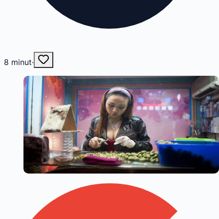
8
minut
·