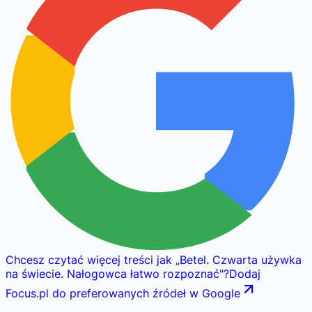
Chcesz czytać więcej treści jak
„
Betel. Czwarta używka
na świecie. Nałogowca łatwo rozpoznać
"
?
Dodaj
Focus.pl do preferowanych źródeł w Google