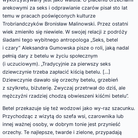
arekowymi za seks i odprawianie czarów pisał sto lat
temu w pracach poświęconych kulturze
Trobriandczyków Bronisław Malinowski. Przez ostatni
wiek zmieniło się niewiele. W swojej relacji z podróży
śladami tego wybitnego antropologa „Seks, betel
i czary” Aleksandra Gumowska pisze o roli, jaką nadal
pełnią dary z betelu w życiu społecznym
(i uczuciowym). „Tradycyjnie za pierwszy seks
dziewczynie trzeba zapłacić kiścią betelu. […]
Dziewczynie dawało się orzechy betelu, grzebień
z szylkretu, biżuterię. Zwyczaj przetrwał do dziś, ale
mężczyźni rzadziej chodzą obwieszeni kiśćmi betelu”.
Betel przekazuje się też wodzowi jako wy-raz szacunku.
Przychodząc z wizytą do szefa wsi, czarownika lub
innej ważnej osoby, w dobrym tonie jest przynieść
orzechy. Te najlepsze, twarde i zielone, przypadają