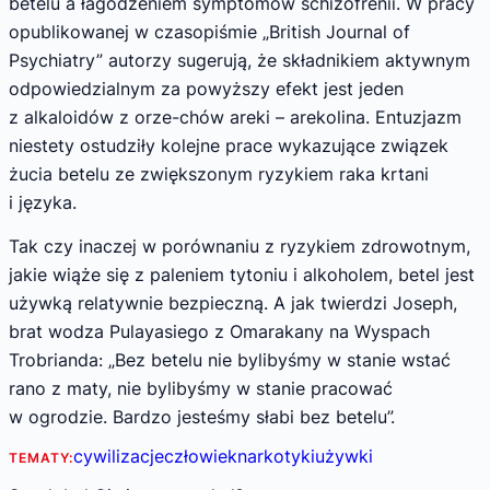
betelu a łagodzeniem symptomów schizofrenii. W pracy
opublikowanej w czasopiśmie „British Journal of
Psychiatry” autorzy sugerują, że składnikiem aktywnym
odpowiedzialnym za powyższy efekt jest jeden
z alkaloidów z orze-chów areki – arekolina. Entuzjazm
niestety ostudziły kolejne prace wykazujące związek
żucia betelu ze zwiększonym ryzykiem raka krtani
i języka.
Tak czy inaczej w porównaniu z ryzykiem zdrowotnym,
jakie wiąże się z paleniem tytoniu i alkoholem, betel jest
używką relatywnie bezpieczną. A jak twierdzi Joseph,
brat wodza Pulayasiego z Omarakany na Wyspach
Trobrianda: „Bez betelu nie bylibyśmy w stanie wstać
rano z maty, nie bylibyśmy w stanie pracować
w ogrodzie. Bardzo jesteśmy słabi bez betelu”.
cywilizacje
człowiek
narkotyki
używki
TEMATY: