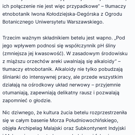
ich połączenie nie jest więc przypadkowe” – tłumaczy
etnobotanik Iwona Kołodziejska-Degórska z Ogrodu
Botanicznego Uniwersytetu Warszawskiego.
Trzecim ważnym składnikiem betelu jest wapno. „Pod
jego wpływem podnosi się współczynnik pH śliny
(zmniejsza jej kwasowość). W zasadowym środowisku
z miąższu orzechów areki uwalniają się alkaloidy” –
tłumaczy etnobotanik. Alkaloidy nie tylko pobudzają
ślinianki do intensywnej pracy, ale przede wszystkim
działają na ośrodkowy układ nerwowy – przyjemnie
otumaniają, zapewniają delikatny rausz i pozwalają
zapomnieć o głodzie.
Nic dziwnego, że kultura żucia betelu rozprzestrzeniła
się w całym basenie Morza Południowochińskiego,
objęła Archipelag Malajski oraz Subkontynent Indyjski