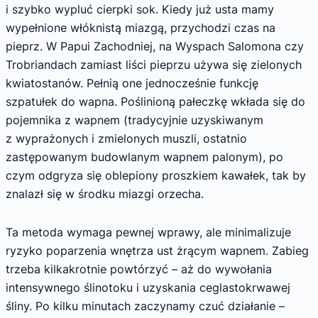
i szybko wypluć cierpki sok. Kiedy już usta mamy
wypełnione włóknistą miazgą, przychodzi czas na
pieprz. W Papui Zachodniej, na Wyspach Salomona czy
Trobriandach zamiast liści pieprzu używa się zielonych
kwiatostanów. Pełnią one jednocześnie funkcję
szpatułek do wapna. Poślinioną pałeczkę wkłada się do
pojemnika z wapnem (tradycyjnie uzyskiwanym
z wyprażonych i zmielonych muszli, ostatnio
zastępowanym budowlanym wapnem palonym), po
czym odgryza się oblepiony proszkiem kawałek, tak by
znalazł się w środku miazgi orzecha.
Ta metoda wymaga pewnej wprawy, ale minimalizuje
ryzyko poparzenia wnętrza ust żrącym wapnem. Zabieg
trzeba kilkakrotnie powtórzyć – aż do wywołania
intensywnego ślinotoku i uzyskania ceglastokrwawej
śliny. Po kilku minutach zaczynamy czuć działanie –