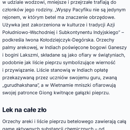
w udziale wodzowi, mniejsze i przejrzałe trafiają do
członków jego rodziny. „Wyspy Pacyfiku nie są jedynym
rejonem, w którym betel ma znaczenie obrzędowe.
Używka jest zakorzeniona w kulturze i tradycji Azji
Południowo-Wschodniej i Subkontynentu Indyjskiego” –
podkreśla Iwona Kołodziejczyk-Degórska. Orzechy
palmy arekowej, w Indiach poświęcone bogowi Ganeszy
i bogini Lakszmi, składane są jako ofiary w świątyniach,
podobnie jak liście pieprzu symbolizujące wierność
i przywiązanie. Liście stanowią w Indiach opłatę
przekazywaną przez uczniów swojemu guru, zwaną
„gurudhakshana”, a w Wietnamie mniszki ofiarowują
swojej patronce Giong kwitnące gałązki pieprzu.
Lek na całe zło
Orzechy areki i liście pieprzu betelowego zawierają całą
gamę aktywnych substancji chemicznych – od