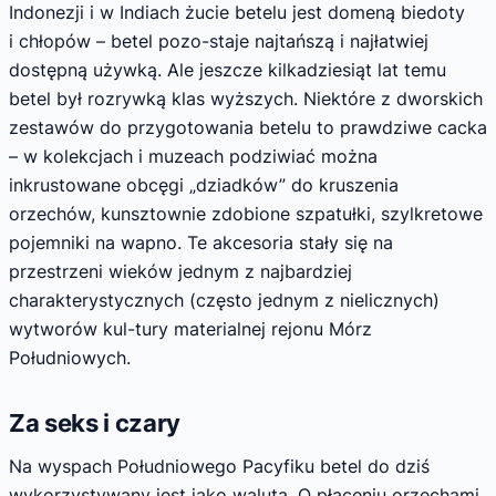
Indonezji i w Indiach żucie betelu jest domeną biedoty
i chłopów – betel pozo-staje najtańszą i najłatwiej
dostępną używką. Ale jeszcze kilkadziesiąt lat temu
betel był rozrywką klas wyższych. Niektóre z dworskich
zestawów do przygotowania betelu to prawdziwe cacka
– w kolekcjach i muzeach podziwiać można
inkrustowane obcęgi „dziadków” do kruszenia
orzechów, kunsztownie zdobione szpatułki, szylkretowe
pojemniki na wapno. Te akcesoria stały się na
przestrzeni wieków jednym z najbardziej
charakterystycznych (często jednym z nielicznych)
wytworów kul-tury materialnej rejonu Mórz
Południowych.
Za seks i czary
Na wyspach Południowego Pacyfiku betel do dziś
wykorzystywany jest jako waluta. O płaceniu orzechami