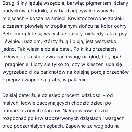
Strugi śliny lądują wszędzie, barwiąc pigmentem ściany
budynków, chodniki, a w bardziej cywilizowanych
miejscach – kosze na śmieci. Krwistoczerwone zacieki
z czasem płowieją w tropikalnym słońcu na kolor ochry.
Betelem oplute są wszystkie bazary, niekiedy także psy
i świnie. Ludziom, którzy żują i plują, jest wszystko
jedno. Tak właśnie działa betel. Po kilku orzechach
człowiek przestaje zwracać uwagę na głód, ból, upał
i pragnienie. Liczy się tylko to, czy w kieszeni uda się
wygrzebać kilka banknotów na kolejną porcję orzechów
– pieprz i wapno są gratis, w pakiecie.
Dzisiaj betel żuje dziesięć procent ludzkości – od
małych, ledwie zaczynających chodzić dzieci po
pomarszczonych starców. Nałogowców można
rozpoznać po krwistoczerwonych dziąsłach i wargach
oraz poczerniałych zębach. Zapewne ze względu na