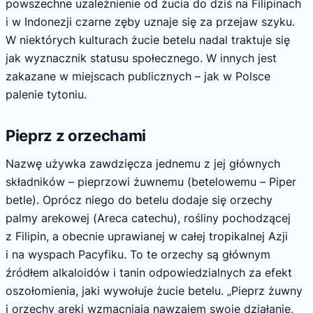
powszechne uzależnienie od żucia do dziś na Filipinach
i w Indonezji czarne zęby uznaje się za przejaw szyku.
W niektórych kulturach żucie betelu nadal traktuje się
jak wyznacznik statusu społecznego. W innych jest
zakazane w miejscach publicznych – jak w Polsce
palenie tytoniu.
Pieprz z orzechami
Nazwę używka zawdzięcza jednemu z jej głównych
składników – pieprzowi żuwnemu (betelowemu – Piper
betle). Oprócz niego do betelu dodaje się orzechy
palmy arekowej (Areca catechu), rośliny pochodzącej
z Filipin, a obecnie uprawianej w całej tropikalnej Azji
i na wyspach Pacyfiku. To te orzechy są głównym
źródłem alkaloidów i tanin odpowiedzialnych za efekt
oszołomienia, jaki wywołuje żucie betelu. „Pieprz żuwny
i orzechy areki wzmacniają nawzajem swoje działanie,